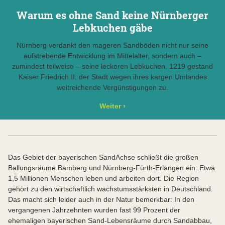
Warum es ohne Sand keine Nürnberger
Lebkuchen gäbe
Nürnberg verdankt den mageren Sandböden nicht nur seine
aufstrebende Entwicklung im Mittelalter, sondern auch –
zumindest teilweise – seine leckeren Lebkuchen. 1219 gestand
Kaiser Friedrich II. der Stadt wegen ihres kargen Umlandes
weitreichende Vergünstigungen zu.
Weiter
›
Das Gebiet der bayerischen SandAchse schließt die großen
Ballungsräume Bamberg und Nürnberg-Fürth-Erlangen ein. Etwa
1,5 Millionen Menschen leben und arbeiten dort. Die Region
gehört zu den wirtschaftlich wachstumsstärksten in Deutschland.
Das macht sich leider auch in der Natur bemerkbar: In den
vergangenen Jahrzehnten wurden fast 99 Prozent der
ehemaligen bayerischen Sand-Lebensräume durch Sandabbau,