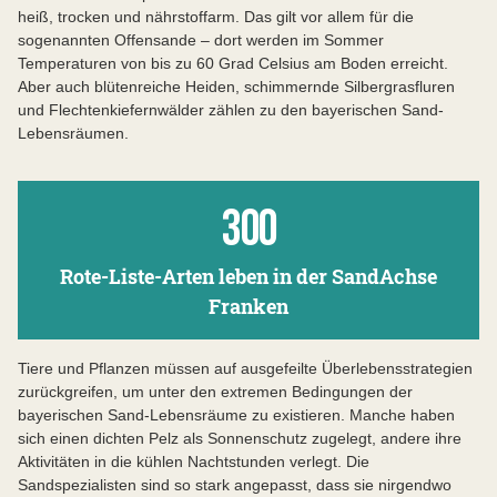
heiß, trocken und nährstoffarm. Das gilt vor allem für die
sogenannten Offensande – dort werden im Sommer
Temperaturen von bis zu 60 Grad Celsius am Boden erreicht.
Aber auch blütenreiche Heiden, schimmernde Silbergrasfluren
und Flechtenkiefernwälder zählen zu den bayerischen Sand-
Lebensräumen.
300
Rote-Liste-Arten leben in der SandAchse
Bis Juni 2006 gefördert durch die
Stiftung
Franken
Bayerischer Naturschutzfonds
aus Zweckerlösen der
Glücksspirale.
Die Partner
Tiere und Pflanzen müssen auf ausgefeilte Überlebensstrategien
zurückgreifen, um unter den extremen Bedingungen der
bayerischen Sand-Lebensräume zu existieren. Manche haben
BN-Kreisgruppe Bamberg
sich einen dichten Pelz als Sonnenschutz zugelegt, andere ihre
BN-Kreisgruppe Forchheim
Aktivitäten in die kühlen Nachtstunden verlegt. Die
BN-Kreisgruppe Erlangen
Sandspezialisten sind so stark angepasst, dass sie nirgendwo