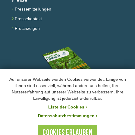
Presse
›
Pressemitteilungen
›
Pressekontakt
›
Freianzeigen
Auf unserer Webseite werden Cookies verwendet. Einige von
ihnen sind essenziell, während andere uns helfen, Ihre
Nutzererfahrung auf unserer Webseite zu verbessern. Ihre
Facebook
Instagram
YouTube
Einwilligung ist jederzeit widerrufbar.
Liste der Cookies
›
›
Impressum und Datenschutz
Datenschutzbestimmungen ›
Der BUND Naturschutz ist laut Bescheid mit der Steuernummer 244/147/80055 vom
21.11.2025 von der Körperschafts- und Gewerbesteuer befreit. Ihre Zuwendung an den
COOKIES ERLAUBEN
BUND Naturschutz ist steuerlich absetzbar.