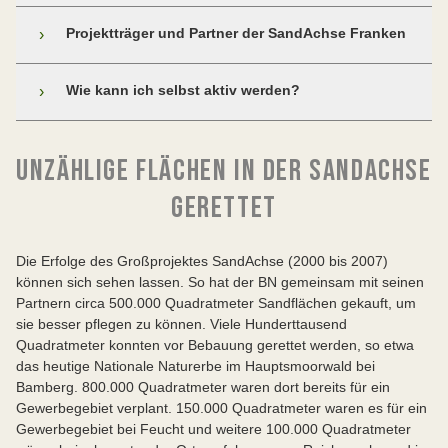
Projektträger und Partner der SandAchse Franken
›
Das Naturschutzgroßprojekt SandAchse konnte nur mit
Wie kann ich selbst aktiv werden?
›
starken Partnern bewältigt werden.
Die Projektträger
Sie möchten sich selbst für den Erhalt von
UNZÄHLIGE FLÄCHEN IN DER SANDACHSE
Sandlebensräumen einsetzen? Hier haben wir konkrete
Tipps für Sie zusammengestellt.
GERETTET
Engagieren Sie sich in Ihrer Gemeinde, Ihrer Stadt
oder Ihrem Landkreis für die örtlichen Sandbiotope,
Die Erfolge des Großprojektes SandAchse (2000 bis 2007)
zum Beispiel, indem Sie in einer Kreis- oder
können sich sehen lassen. So hat der BN gemeinsam mit seinen
Ortsgruppe des BUND Naturschutz aktiv werden.
Partnern circa 500.000 Quadratmeter Sandflächen gekauft, um
sie besser pflegen zu können. Viele Hunderttausend
Packen Sie mit an bei den Verbänden! Im
Quadratmeter konnten vor Bebauung gerettet werden, so etwa
Winterhalbjahr werden viele Pflegemaßnahmen in
das heutige Nationale Naturerbe im Hauptsmoorwald bei
wertvollen Sandbiotopen (Freistellen, Entbuschen,
Bamberg. 800.000 Quadratmeter waren dort bereits für ein
Rechen usw.) mit ehrenamtlichen Helfern
Gewerbegebiet verplant. 150.000 Quadratmeter waren es für ein
umgesetzt. Dabei hält man sich nicht nur fit,
Gewerbegebiet bei Feucht und weitere 100.000 Quadratmeter
sondern lernt auch viel über Flora und Fauna.