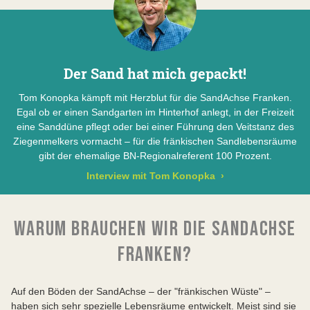
Sparkasse Ansbach
allem aus den westlich gelegenen Keuper-Sandstein-
IBAN: DE85 7655 0000 0000 2864 68
Gebieten Hassberge, Steigerwald und Frankenhöhe
BIC: BYLADEM1ANS
kommend – am Fuß des Frankenjuras ab.
Kennwort: Projekt SandAchse
Zuerst fielen die größeren und schwereren Sandkörner
Der Sand hat mich gepackt!
zu Boden, dann die kleineren und leichteren. Es
entstanden zunächst kleine, zuweilen aber auch bis zu
Landschaftspflegeverband Mittelfranken e.V
Tom Konopka kämpft mit Herzblut für die SandAchse Franken.
mehreren Metern hohe Binnendünen, dann immer
Antonia Langguth
Egal ob er einen Sandgarten im Hinterhof anlegt, in der Freizeit
kleinere Binnendünen bis hin zu sogenannten
Feuchtwanger Straße 38
eine Sanddüne pflegt oder bei einer Führung den Veitstanz des
Flugsanddecken, die aus ganz feinem Sand gebildet
91522 Ansbach
Ziegenmelkers vormacht – für die fränkischen Sandlebensräume
wurden. Diese sind nur wenige Dezimeter mächtig.
Tel. 09 81/46 53 35 42
gibt der ehemalige BN-Regionalreferent 100 Prozent.
langguth@lpv-mfr.de
Interview mit Tom Konopka
›
Schon in der Jungsteinzeit nutzten erste Siedler die
Förderung
lockeren Talböden der bayerischen Sandgebiete.
Dadurch entstanden verschiedene Kulturlandschaften –
blütenreiche Weiden und Äcker sowie lichtdurchflutete
WARUM BRAUCHEN WIR DIE SANDACHSE
Wälder prägten das Bild. Die bayerischen Sandgebiete
FRANKEN?
sind deshalb auch ein wichtiges kulturhistorisches Erbe
unserer Heimat.
Auf den Böden der SandAchse – der "fränkischen Wüste" –
haben sich sehr spezielle Lebensräume entwickelt. Meist sind sie