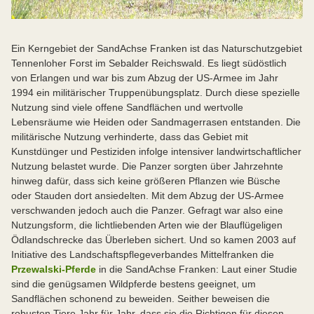
Stadt Fürth
Stadt Nürnberg
Stadt Schwabach
Ein Kerngebiet der SandAchse Franken ist das Naturschutzgebiet
Landschaftspflegeverband Bamberg
Tennenloher Forst im Sebalder Reichswald. Es liegt südöstlich
Landschaftspflegeverband Forchheim
von Erlangen und war bis zum Abzug der US-Armee im Jahr
Landschaftspflegeverband Schwabach
1994 ein militärischer Truppenübungsplatz. Durch diese spezielle
Landschaftspflegeverband Nürnberg
Nutzung sind viele offene Sandflächen und wertvolle
Landschaftspflegeverband Nürnberger Land
Lebensräume wie Heiden oder Sandmagerrasen entstanden. Die
Verkehrsverbund Großraum Nürnberg
militärische Nutzung verhinderte, dass das Gebiet mit
Landesbund für Vogelschutz Bamberg
Kunstdünger und Pestiziden infolge intensiver landwirtschaftlicher
Landesbund für Vogelschutz Erlangen-Höchstadt
Nutzung belastet wurde. Die Panzer sorgten über Jahrzehnte
Landesbund für Vogelschutz Nürnberg
hinweg dafür, dass sich keine größeren Pflanzen wie Büsche
Friedrich-Alexander-Universität Erlangen-Nürnberg,
oder Stauden dort ansiedelten. Mit dem Abzug der US-Armee
Departement Biologie
verschwanden jedoch auch die Panzer. Gefragt war also eine
Flussparardies Franken
Nutzungsform, die lichtliebenden Arten wie der Blauflügeligen
Tourismusverband Franken
Ödlandschrecke das Überleben sichert. Und so kamen 2003 auf
Autobahndirektion Nordbayern
Initiative des Landschaftspflegeverbandes Mittelfranken die
Airport Nürnberg GmbH
Przewalski-Pferde
in die SandAchse Franken: Laut einer Studie
Deutsche Bahn
sind die genügsamen Wildpferde bestens geeignet, um
DB Netz AG
Sandflächen schonend zu beweiden. Seither beweisen die
DB Fahrwegdienste GmbH
robusten Tiere Jahr für Jahr, dass sie die Richtigen für diesen