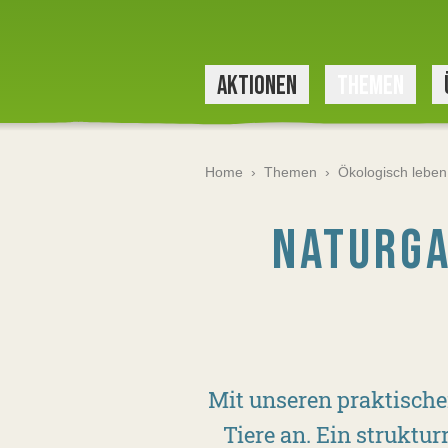
AKTIONEN
THEMEN
Home
›
Themen
›
Ökologisch leben
NATURGA
Mit unseren praktische
Tiere an. Ein struktu