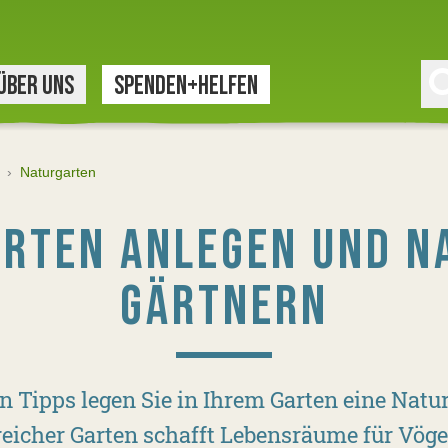
ÜBER UNS
SPENDEN+HELFEN
›
Naturgarten
RTEN ANLEGEN UND N
GÄRTNERN
n Tipps legen Sie in Ihrem Garten eine Nat
rreicher Garten schafft Lebensräume für Vöge