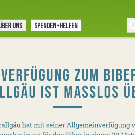
ÜBER UNS
SPENDEN+HELFEN
n
NVERFÜGUNG ZUM BIBE
LLGÄU IST MASSLOS 
allgäu hat mit seiner Allgemeinverfügung v
genehmigung für den Biber in einem 30 Mete