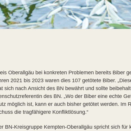
eis Oberallgäu bei konkreten Problemen bereits Biber 
ahren 2021 bis 2023 waren dies 107 getötete Biber. „Di
at sich nach Ansicht des BN bewährt und sollte beibehalte
tenschutzreferentin des BN. „Wo der Biber eine echte Gef
tz möglich ist, kann er auch bisher getötet werden. Im Re
uss die tragfähigere Konfliktlösung.“
er BN-Kreisgruppe Kempten-Oberallgäu spricht sich für 