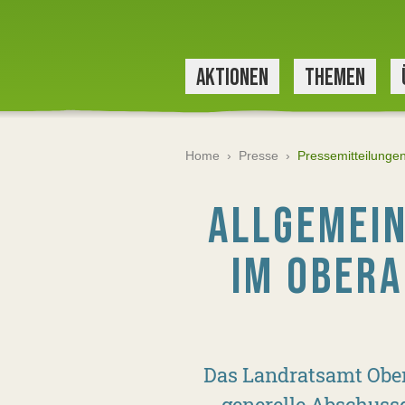
AKTIONEN
THEMEN
Home
›
Presse
›
Pressemitteilunge
ALLGEMEI
IM OBERA
Das Landratsamt Ober
generelle Abschuss