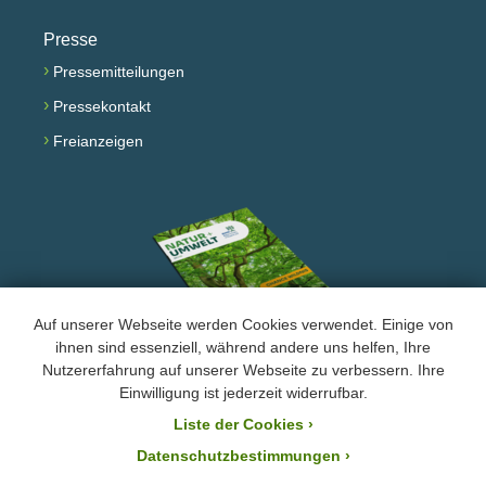
Presse
›
Pressemitteilungen
›
Pressekontakt
›
Freianzeigen
Auf unserer Webseite werden Cookies verwendet. Einige von
ihnen sind essenziell, während andere uns helfen, Ihre
Nutzererfahrung auf unserer Webseite zu verbessern. Ihre
Facebook
Instagram
YouTube
Einwilligung ist jederzeit widerrufbar.
Liste der Cookies
›
›
Impressum und Datenschutz
Datenschutzbestimmungen ›
Der BUND Naturschutz ist laut Bescheid mit der Steuernummer 244/147/80055 vom