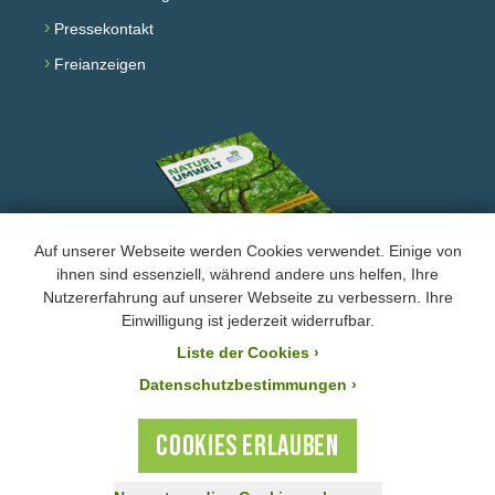
›
Pressekontakt
›
Freianzeigen
Auf unserer Webseite werden Cookies verwendet. Einige von
ihnen sind essenziell, während andere uns helfen, Ihre
Nutzererfahrung auf unserer Webseite zu verbessern. Ihre
Facebook
Instagram
YouTube
Einwilligung ist jederzeit widerrufbar.
Liste der Cookies
›
›
Impressum und Datenschutz
Datenschutzbestimmungen ›
Der BUND Naturschutz ist laut Bescheid mit der Steuernummer 244/147/80055 vom
21.11.2025 von der Körperschafts- und Gewerbesteuer befreit. Ihre Zuwendung an den
COOKIES ERLAUBEN
BUND Naturschutz ist steuerlich absetzbar.