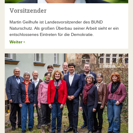
Expertise zu einem Thema in einem der
München, Nürnberg und Regensburg setzen die
Landesarbeitskreise
einbringen, von wo aus
Beschlüsse des Landesvorstands um. Sie stellen das
Vorsitzender
Wissen und Erfahrung in den gesamten Verband
fachliche Knowhow für die Naturschutzarbeit in ganz
fließen.
Bayern bereit, leisten die bayernweite Bildungs- und
Martin Geilhufe ist Landesvorsitzender des BUND
Öffentlichkeitsarbeit und sorgen für die
Naturschutz. Als großen Überbau seiner Arbeit sieht er ein
Schlagkraft:
Der BUND Naturschutz ist mit seinen
gesamtverbandliche Organisation.
Aktuelle
entschlossenes Eintreten für die Demokratie.
76 Kreisgruppen
überall in Bayern präsent. Das
Stellenausschreibungen
ermöglicht es uns, Entwicklungen vor Ort schnell zu
Weiter
›
erkennen und direkt darauf einzugehen, mit
Projekten, Aktionen und Informationen – eine
enorme Schlagkraft in der Fläche. Damit nicht jede
Gruppe für sich alleine steht und “das Rad neu
erfinden” muss, braucht es Austausch und
Koordination zwischen den Gruppen – und eine
Bündelung bei überregional wichtigen Themen.
Deshalb gibt es sowohl lokal agierende
Kreisgruppen als auch eine
überregional
handelnde Landesebene
in Form der landesweit
agierenden zentralen Geschäftsstellen.
Kontinuität:
Naturschutz braucht oft einen langen
Atem. Manchmal benötigt es viele Jahre oder sogar
Jahrzehnte, bis ein Ziel erreicht ist. So dauerte es