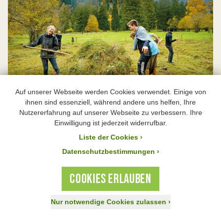
Auf unserer Webseite werden Cookies verwendet. Einige von
ihnen sind essenziell, während andere uns helfen, Ihre
BUNDjugend Bayern
Nutzererfahrung auf unserer Webseite zu verbessern. Ihre
Einwilligung ist jederzeit widerrufbar.
Spektakuläre umweltpolitische Kampagnen, Zeltlager, 200
Liste der Cookies
›
Kinder- und 60 Jugendgruppen, Alpentouren,
Datenschutzbestimmungen ›
Naturerlebnisse und praktischer Umweltschutz: Das ist die
BUNDjugend Bayern, die Jugendorganisation des BUND
Naturschutz. Für alle bis 27 Jahre – schaut mal rein!
COOKIES ERLAUBEN
Weiter
›
Nur notwendige Cookies zulassen
›
Jetzt spenden!
Aktiv werden
Mitglied werden