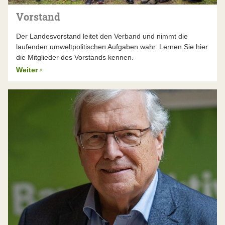
über 30 Jahre, bis die
frei fließenden Donau
vor
Vorstand
der Staustufenkanalisierung gerettet war. Andere
Themen bedürfen eines andauernden Schutzes –
Der Landesvorstand leitet den Verband und nimmt die
zum Beispiel der
Nürnberger Reichswald
, den wir
laufenden umweltpolitischen Aufgaben wahr. Lernen Sie hier
ebenfalls schon seit Jahrzehnten beschützen. Solch
die Mitglieder des Vorstands kennen.
langwierige Projekte übersteigen die (zeitlichen)
Kapazitäten einzelner Menschen oder Initiativen.
Weiter
›
Hier braucht es ein verbindendes Element, das
viele Jahre hält, Ressourcen bündelt und
Menschen über Generationen hinweg
zusammenbringt – eine gemeinnützige
Organisation wie den BUND Naturschutz. Uns gibt
es seit über 110 Jahren, wir haben in dieser Zeit
viele bayerische
Landschaften gerettet
. Politik
und Wirtschaft wissen, dass mit uns zu rechnen ist,
wenn die Natur unseren Schutz braucht, und dass
wir den nötigen langen Atem haben.
Die Funktionsweise des BUND Naturschutz
ermöglicht Teilhabe, Schlagkraft und Kontinuität.
Das macht den BN zur stärksten Stimme für die