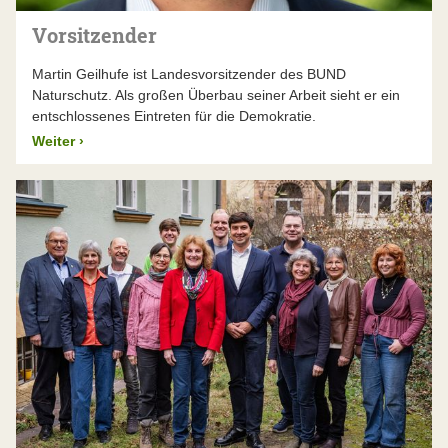
Expertise zu einem Thema in einem der
München, Nürnberg und Regensburg setzen die
Landesarbeitskreise
einbringen, von wo aus
Beschlüsse des Landesvorstands um. Sie stellen das
Vorsitzender
Wissen und Erfahrung in den gesamten Verband
fachliche Knowhow für die Naturschutzarbeit in ganz
fließen.
Bayern bereit, leisten die bayernweite Bildungs- und
Martin Geilhufe ist Landesvorsitzender des BUND
Öffentlichkeitsarbeit und sorgen für die
Naturschutz. Als großen Überbau seiner Arbeit sieht er ein
Schlagkraft:
Der BUND Naturschutz ist mit seinen
gesamtverbandliche Organisation.
Aktuelle
entschlossenes Eintreten für die Demokratie.
76 Kreisgruppen
überall in Bayern präsent. Das
Stellenausschreibungen
ermöglicht es uns, Entwicklungen vor Ort schnell zu
Weiter
›
erkennen und direkt darauf einzugehen, mit
Projekten, Aktionen und Informationen – eine
enorme Schlagkraft in der Fläche. Damit nicht jede
Gruppe für sich alleine steht und “das Rad neu
erfinden” muss, braucht es Austausch und
Koordination zwischen den Gruppen – und eine
Bündelung bei überregional wichtigen Themen.
Deshalb gibt es sowohl lokal agierende
Kreisgruppen als auch eine
überregional
handelnde Landesebene
in Form der landesweit
agierenden zentralen Geschäftsstellen.
Kontinuität:
Naturschutz braucht oft einen langen
Atem. Manchmal benötigt es viele Jahre oder sogar
Jahrzehnte, bis ein Ziel erreicht ist. So dauerte es