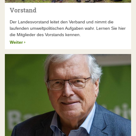
über 30 Jahre, bis die
frei fließenden Donau
vor
Vorstand
der Staustufenkanalisierung gerettet war. Andere
Themen bedürfen eines andauernden Schutzes –
Der Landesvorstand leitet den Verband und nimmt die
zum Beispiel der
Nürnberger Reichswald
, den wir
laufenden umweltpolitischen Aufgaben wahr. Lernen Sie hier
ebenfalls schon seit Jahrzehnten beschützen. Solch
die Mitglieder des Vorstands kennen.
langwierige Projekte übersteigen die (zeitlichen)
Kapazitäten einzelner Menschen oder Initiativen.
Weiter
›
Hier braucht es ein verbindendes Element, das
viele Jahre hält, Ressourcen bündelt und
Menschen über Generationen hinweg
zusammenbringt – eine gemeinnützige
Organisation wie den BUND Naturschutz. Uns gibt
es seit über 110 Jahren, wir haben in dieser Zeit
viele bayerische
Landschaften gerettet
. Politik
und Wirtschaft wissen, dass mit uns zu rechnen ist,
wenn die Natur unseren Schutz braucht, und dass
wir den nötigen langen Atem haben.
Die Funktionsweise des BUND Naturschutz
ermöglicht Teilhabe, Schlagkraft und Kontinuität.
Das macht den BN zur stärksten Stimme für die