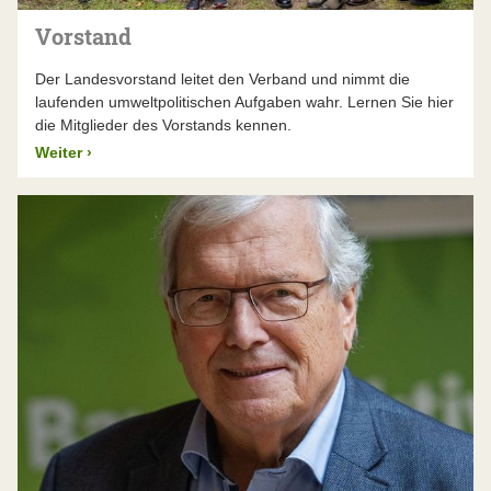
über 30 Jahre, bis die
frei fließenden Donau
vor
Vorstand
der Staustufenkanalisierung gerettet war. Andere
Themen bedürfen eines andauernden Schutzes –
Der Landesvorstand leitet den Verband und nimmt die
zum Beispiel der
Nürnberger Reichswald
, den wir
laufenden umweltpolitischen Aufgaben wahr. Lernen Sie hier
ebenfalls schon seit Jahrzehnten beschützen. Solch
die Mitglieder des Vorstands kennen.
langwierige Projekte übersteigen die (zeitlichen)
Kapazitäten einzelner Menschen oder Initiativen.
Weiter
›
Hier braucht es ein verbindendes Element, das
viele Jahre hält, Ressourcen bündelt und
Menschen über Generationen hinweg
zusammenbringt – eine gemeinnützige
Organisation wie den BUND Naturschutz. Uns gibt
es seit über 110 Jahren, wir haben in dieser Zeit
viele bayerische
Landschaften gerettet
. Politik
und Wirtschaft wissen, dass mit uns zu rechnen ist,
wenn die Natur unseren Schutz braucht, und dass
wir den nötigen langen Atem haben.
Die Funktionsweise des BUND Naturschutz
ermöglicht Teilhabe, Schlagkraft und Kontinuität.
Das macht den BN zur stärksten Stimme für die