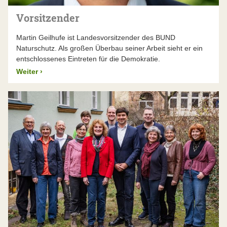
Expertise zu einem Thema in einem der
München, Nürnberg und Regensburg setzen die
Landesarbeitskreise
einbringen, von wo aus
Beschlüsse des Landesvorstands um. Sie stellen das
Vorsitzender
Wissen und Erfahrung in den gesamten Verband
fachliche Knowhow für die Naturschutzarbeit in ganz
fließen.
Bayern bereit, leisten die bayernweite Bildungs- und
Martin Geilhufe ist Landesvorsitzender des BUND
Öffentlichkeitsarbeit und sorgen für die
Naturschutz. Als großen Überbau seiner Arbeit sieht er ein
Schlagkraft:
Der BUND Naturschutz ist mit seinen
gesamtverbandliche Organisation.
Aktuelle
entschlossenes Eintreten für die Demokratie.
76 Kreisgruppen
überall in Bayern präsent. Das
Stellenausschreibungen
ermöglicht es uns, Entwicklungen vor Ort schnell zu
Weiter
›
erkennen und direkt darauf einzugehen, mit
Projekten, Aktionen und Informationen – eine
enorme Schlagkraft in der Fläche. Damit nicht jede
Gruppe für sich alleine steht und “das Rad neu
erfinden” muss, braucht es Austausch und
Koordination zwischen den Gruppen – und eine
Bündelung bei überregional wichtigen Themen.
Deshalb gibt es sowohl lokal agierende
Kreisgruppen als auch eine
überregional
handelnde Landesebene
in Form der landesweit
agierenden zentralen Geschäftsstellen.
Kontinuität:
Naturschutz braucht oft einen langen
Atem. Manchmal benötigt es viele Jahre oder sogar
Jahrzehnte, bis ein Ziel erreicht ist. So dauerte es