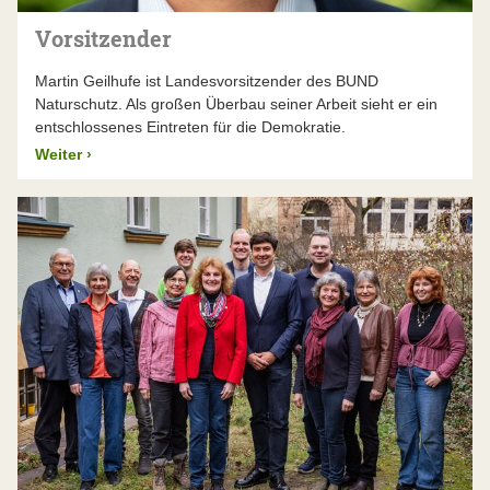
Expertise zu einem Thema in einem der
München, Nürnberg und Regensburg setzen die
Landesarbeitskreise
einbringen, von wo aus
Beschlüsse des Landesvorstands um. Sie stellen das
Vorsitzender
Wissen und Erfahrung in den gesamten Verband
fachliche Knowhow für die Naturschutzarbeit in ganz
fließen.
Bayern bereit, leisten die bayernweite Bildungs- und
Martin Geilhufe ist Landesvorsitzender des BUND
Öffentlichkeitsarbeit und sorgen für die
Naturschutz. Als großen Überbau seiner Arbeit sieht er ein
Schlagkraft:
Der BUND Naturschutz ist mit seinen
gesamtverbandliche Organisation.
Aktuelle
entschlossenes Eintreten für die Demokratie.
76 Kreisgruppen
überall in Bayern präsent. Das
Stellenausschreibungen
ermöglicht es uns, Entwicklungen vor Ort schnell zu
Weiter
›
erkennen und direkt darauf einzugehen, mit
Projekten, Aktionen und Informationen – eine
enorme Schlagkraft in der Fläche. Damit nicht jede
Gruppe für sich alleine steht und “das Rad neu
erfinden” muss, braucht es Austausch und
Koordination zwischen den Gruppen – und eine
Bündelung bei überregional wichtigen Themen.
Deshalb gibt es sowohl lokal agierende
Kreisgruppen als auch eine
überregional
handelnde Landesebene
in Form der landesweit
agierenden zentralen Geschäftsstellen.
Kontinuität:
Naturschutz braucht oft einen langen
Atem. Manchmal benötigt es viele Jahre oder sogar
Jahrzehnte, bis ein Ziel erreicht ist. So dauerte es