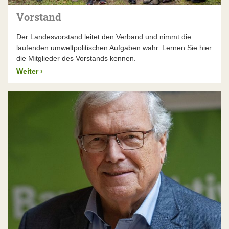
über 30 Jahre, bis die
frei fließenden Donau
vor
Vorstand
der Staustufenkanalisierung gerettet war. Andere
Themen bedürfen eines andauernden Schutzes –
Der Landesvorstand leitet den Verband und nimmt die
zum Beispiel der
Nürnberger Reichswald
, den wir
laufenden umweltpolitischen Aufgaben wahr. Lernen Sie hier
ebenfalls schon seit Jahrzehnten beschützen. Solch
die Mitglieder des Vorstands kennen.
langwierige Projekte übersteigen die (zeitlichen)
Kapazitäten einzelner Menschen oder Initiativen.
Weiter
›
Hier braucht es ein verbindendes Element, das
viele Jahre hält, Ressourcen bündelt und
Menschen über Generationen hinweg
zusammenbringt – eine gemeinnützige
Organisation wie den BUND Naturschutz. Uns gibt
es seit über 110 Jahren, wir haben in dieser Zeit
viele bayerische
Landschaften gerettet
. Politik
und Wirtschaft wissen, dass mit uns zu rechnen ist,
wenn die Natur unseren Schutz braucht, und dass
wir den nötigen langen Atem haben.
Die Funktionsweise des BUND Naturschutz
ermöglicht Teilhabe, Schlagkraft und Kontinuität.
Das macht den BN zur stärksten Stimme für die