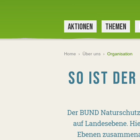
AKTIONEN
THEMEN
Home
›
Über uns
›
Organisation
SO IST DE
Der BUND Naturschutz 
auf Landesebene. Hie
Ebenen zusammenarb