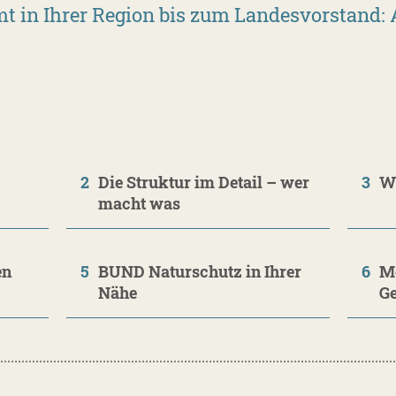
in Ihrer Region bis zum Landesvorstand: Al
2
Die Struktur im Detail – wer
3
W
macht was
en
5
BUND Naturschutz in Ihrer
6
Me
Nähe
Ge