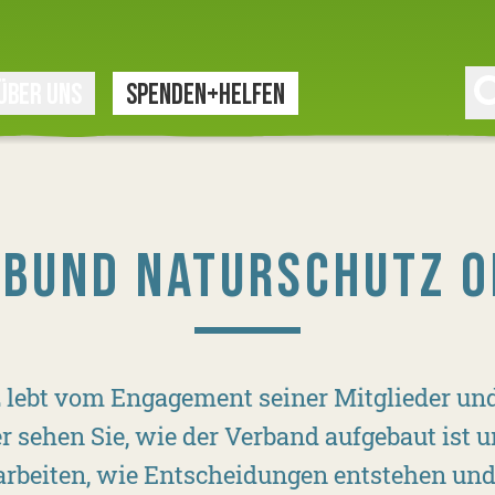
ÜBER UNS
SPENDEN+HELFEN
R BUND NATURSCHUTZ O
lebt vom Engagement seiner Mitglieder und
r sehen Sie, wie der Verband aufgebaut ist 
eiten, wie Entscheidungen entstehen und 