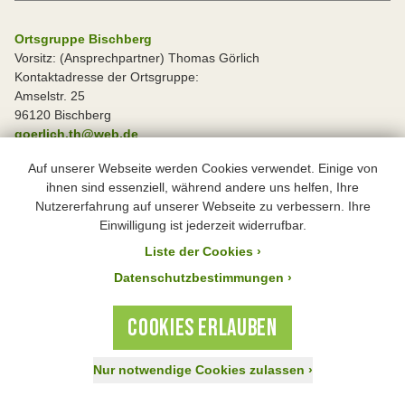
Ortsgruppe Bischberg
Vorsitz: (Ansprechpartner) Thomas Görlich
Kontaktadresse der Ortsgruppe:
Amselstr. 25
96120 Bischberg
goerlich.th@web.de
Auf unserer Webseite werden Cookies verwendet. Einige von
Ortsgruppe Hallstadt
ihnen sind essenziell, während andere uns helfen, Ihre
Vorsitz: Eckehard Keller
Nutzererfahrung auf unserer Webseite zu verbessern. Ihre
Kontaktadresse der Ortsgruppe:
Einwilligung ist jederzeit widerrufbar.
Valentinstr. 17
Liste der Cookies
›
96103 Hallstadt
Tel: 09 51 / 7 40 59
Datenschutzbestimmungen ›
eckehard-keller@t-online.de
COOKIES ERLAUBEN
Ortsgruppe Hirschaid
Vorsitz: Sebastian Frank
Nur notwendige Cookies zulassen
›
Kontaktadresse der Ortsgruppe:
Jetzt spenden!
Aktiv werden
Mitglied werden
Tännich 11