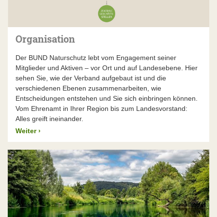
Der BUND Naturschutz lässt seinen Jahresabschluss –
über die gesetzlichen Verpflichtungen hinaus – von
einem unabhängigen Wirtschaftsprüfer unter die Lupe
nehmen. Die Wirtschaftsprüfungsgesellschaft Dr.
Organisation
Küffner & Partner prüfte die Zahlen im Frühjahr 2026
und bestätigte sie uneingeschränkt.
Der BUND Naturschutz lebt vom Engagement seiner
Mitglieder und Aktiven – vor Ort und auf Landesebene. Hier
Mehr Infos finden Sie im aktuellen Jahresbericht
sehen Sie, wie der Verband aufgebaut ist und die
verschiedenen Ebenen zusammenarbeiten, wie
Entscheidungen entstehen und Sie sich einbringen können.
Vom Ehrenamt in Ihrer Region bis zum Landesvorstand:
Alles greift ineinander.
Weiter
›