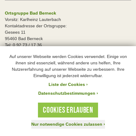
Ortsgruppe Bad Berneck
Vorsitz: Karlheinz Lauterbach
Kontaktadresse der Ortsgruppe:
Gesees 11
95460 Bad Berneck
Tel: 0 92 73 / 17 36
Fax: 09 21 / 55 27 80
Auf unserer Webseite werden Cookies verwendet. Einige von
khlauterbach@gmx.de
ihnen sind essenziell, während andere uns helfen, Ihre
Nutzererfahrung auf unserer Webseite zu verbessern. Ihre
Ortsgruppe Betzenstein-Plech
Einwilligung ist jederzeit widerrufbar.
Vorsitz: Eva Hempel und Bernhard Richter
Liste der Cookies
›
Kontaktadresse der Ortsgruppe:
Eckenreuther Straße 11
Datenschutzbestimmungen ›
91282 Betzenstein
Tel: 0151 / 26 51 30 89
COOKIES ERLAUBEN
betzenstein-plech@bund-naturschutz.de
Nur notwendige Cookies zulassen
›
Ortsgruppe Bindlach
Jetzt spenden!
Aktiv werden
Mitglied werden
Vorsitz: Reinhard Birkner