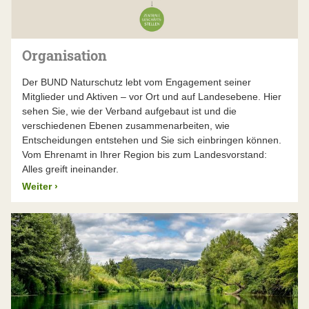
Der BUND Naturschutz lässt seinen Jahresabschluss –
über die gesetzlichen Verpflichtungen hinaus – von
einem unabhängigen Wirtschaftsprüfer unter die Lupe
nehmen. Die Wirtschaftsprüfungsgesellschaft Dr.
Organisation
Küffner & Partner prüfte die Zahlen im Frühjahr 2026
und bestätigte sie uneingeschränkt.
Der BUND Naturschutz lebt vom Engagement seiner
Mitglieder und Aktiven – vor Ort und auf Landesebene. Hier
Mehr Infos finden Sie im aktuellen Jahresbericht
sehen Sie, wie der Verband aufgebaut ist und die
verschiedenen Ebenen zusammenarbeiten, wie
Entscheidungen entstehen und Sie sich einbringen können.
Vom Ehrenamt in Ihrer Region bis zum Landesvorstand:
Alles greift ineinander.
Weiter
›