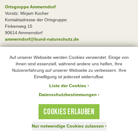
Ortsgruppe Ammerndorf
Vorsitz: Mirjam Kocher
Kontaktadresse der Ortsgruppe:
Finkenweg 15
90614 Ammerndorf
ammerndorf@bund-naturschutz.de
Ortsgruppe Cadolzburg
Auf unserer Webseite werden Cookies verwendet. Einige von
Kontaktadresse der Ortsgruppe:
ihnen sind essenziell, während andere uns helfen, Ihre
Löffelholzstraße 6
Nutzererfahrung auf unserer Webseite zu verbessern. Ihre
90556 Cadolzburg
Einwilligung ist jederzeit widerrufbar.
cadolzburg@bund-naturschutz.de
Liste der Cookies
›
Datenschutzbestimmungen ›
Ortsgruppe Großhabersdorf
Vorsitz: (Ansprechpartner) Ralph Schwarz
COOKIES ERLAUBEN
Kontaktadresse der Ortsgruppe:
Mühlweg 10
90613 Großhabersdorf
Nur notwendige Cookies zulassen
›
ralphschwarz@web.de
Jetzt spenden!
Aktiv werden
Mitglied werden