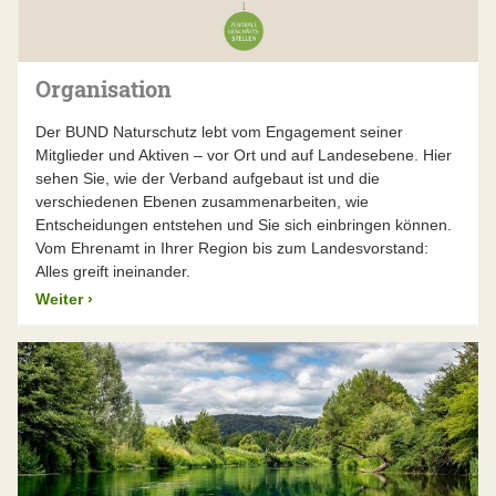
Der BUND Naturschutz lässt seinen Jahresabschluss –
über die gesetzlichen Verpflichtungen hinaus – von
einem unabhängigen Wirtschaftsprüfer unter die Lupe
nehmen. Die Wirtschaftsprüfungsgesellschaft Dr.
Organisation
Küffner & Partner prüfte die Zahlen im Frühjahr 2026
und bestätigte sie uneingeschränkt.
Der BUND Naturschutz lebt vom Engagement seiner
Mitglieder und Aktiven – vor Ort und auf Landesebene. Hier
Mehr Infos finden Sie im aktuellen Jahresbericht
sehen Sie, wie der Verband aufgebaut ist und die
verschiedenen Ebenen zusammenarbeiten, wie
Entscheidungen entstehen und Sie sich einbringen können.
Vom Ehrenamt in Ihrer Region bis zum Landesvorstand:
Alles greift ineinander.
Weiter
›