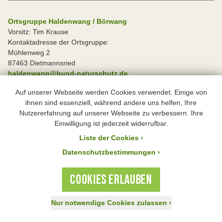
Ortsgruppe Haldenwang / Börwang
Vorsitz: Tim Krause
Kontaktadresse der Ortsgruppe:
Mühlenweg 2
87463 Dietmannsried
haldenwang@bund-naturschutz.de
Auf unserer Webseite werden Cookies verwendet. Einige von
Ortsgruppe Immenstadt
ihnen sind essenziell, während andere uns helfen, Ihre
Vorsitz: Wolfgang Kaufhold
Nutzererfahrung auf unserer Webseite zu verbessern. Ihre
Kontaktadresse der Ortsgruppe:
Einwilligung ist jederzeit widerrufbar.
Kalvarienbergstr. 35
Liste der Cookies
›
87509 Immenstadt
immenstadt@bund-naturschutz.de
Datenschutzbestimmungen ›
COOKIES ERLAUBEN
Ortsgruppe Kempten
Vorsitz: Regina Volpert
Kontaktadresse der Ortsgruppe:
Nur notwendige Cookies zulassen
›
An der Rottach 14
Jetzt spenden!
Aktiv werden
Mitglied werden
87439 Kempten