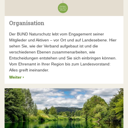
Der BUND Naturschutz lässt seinen Jahresabschluss –
über die gesetzlichen Verpflichtungen hinaus – von
einem unabhängigen Wirtschaftsprüfer unter die Lupe
nehmen. Die Wirtschaftsprüfungsgesellschaft Dr.
Organisation
Küffner & Partner prüfte die Zahlen im Frühjahr 2026
und bestätigte sie uneingeschränkt.
Der BUND Naturschutz lebt vom Engagement seiner
Mitglieder und Aktiven – vor Ort und auf Landesebene. Hier
Mehr Infos finden Sie im aktuellen Jahresbericht
sehen Sie, wie der Verband aufgebaut ist und die
verschiedenen Ebenen zusammenarbeiten, wie
Entscheidungen entstehen und Sie sich einbringen können.
Vom Ehrenamt in Ihrer Region bis zum Landesvorstand:
Alles greift ineinander.
Weiter
›