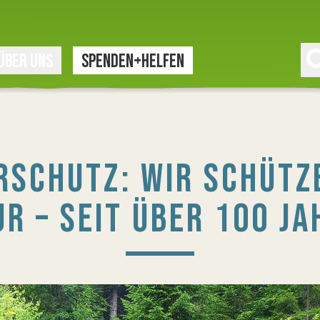
ÜBER UNS
SPENDEN+HELFEN
RSCHUTZ: WIR SCHÜTZ
R – SEIT ÜBER 100 J