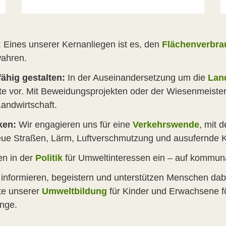
:
Eines unserer Kernanliegen ist es, den
Flächenverbra
wahren.
ähig gestalten:
In der Auseinandersetzung um die
Land
 vor. Mit Beweidungsprojekten oder der Wiesenmeisters
andwirtschaft.
ken:
Wir engagieren uns für eine
Verkehrswende
, mit 
neue Straßen, Lärm, Luftverschmutzung und ausufernde 
en in der
Politik
für Umweltinteressen ein – auf kommun
 informieren, begeistern und unterstützen Menschen dabe
te unserer
Umweltbildung
für Kinder und Erwachsene fö
änge.