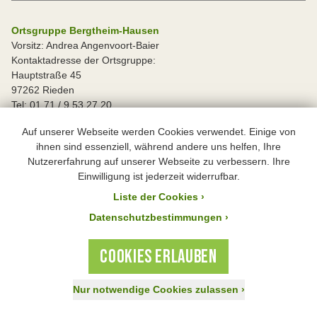
Ortsgruppe Bergtheim-Hausen
Vorsitz: Andrea Angenvoort-Baier
Kontaktadresse der Ortsgruppe:
Hauptstraße 45
97262 Rieden
Tel: 01 71 / 9 53 27 20
andrea.angenvoort-baier@outlook.de
Auf unserer Webseite werden Cookies verwendet. Einige von
ihnen sind essenziell, während andere uns helfen, Ihre
Ortsgruppe Eisingen
Nutzererfahrung auf unserer Webseite zu verbessern. Ihre
Vorsitz: Thomas Birkholz
Einwilligung ist jederzeit widerrufbar.
Kontaktadresse der Ortsgruppe:
Liste der Cookies
›
Pfannenrain 2
97249 Eisingen
Datenschutzbestimmungen ›
Tel: 0 93 06 / 63 0
postan@bn-eisingen.de
COOKIES ERLAUBEN
Ortsgruppe Gerbrunn
Nur notwendige Cookies zulassen
›
Vorsitz: Mirjam Falge
Jetzt spenden!
Aktiv werden
Mitglied werden
Kontaktadresse der Ortsgruppe: