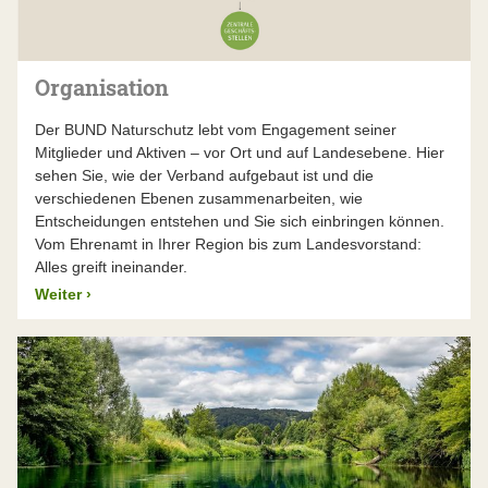
Der BUND Naturschutz lässt seinen Jahresabschluss –
über die gesetzlichen Verpflichtungen hinaus – von
einem unabhängigen Wirtschaftsprüfer unter die Lupe
nehmen. Die Wirtschaftsprüfungsgesellschaft Dr.
Organisation
Küffner & Partner prüfte die Zahlen im Frühjahr 2026
und bestätigte sie uneingeschränkt.
Der BUND Naturschutz lebt vom Engagement seiner
Mitglieder und Aktiven – vor Ort und auf Landesebene. Hier
Mehr Infos finden Sie im aktuellen Jahresbericht
sehen Sie, wie der Verband aufgebaut ist und die
verschiedenen Ebenen zusammenarbeiten, wie
Entscheidungen entstehen und Sie sich einbringen können.
Vom Ehrenamt in Ihrer Region bis zum Landesvorstand:
Alles greift ineinander.
Weiter
›