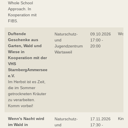
Whole School
Approach. In
Kooperation mit
FIBS.
Duftende
Work
Naturschutz-
09.10.2026
Geschenke aus
und
17:00 -
Garten, Wald und
Jugendzentrum
20:00
Wiese in
Wartaweil
Kooperation mit der
VHS
StarnbergAmmersee
e.V.
Im Herbst ist es Zeit,
die im Sommer
getrockneten Kräuter
zu verarbeiten.
Komm vorbei!
Wenn's Nacht wird
Kind
Naturschutz-
17.11.2026
im Wald in
und
17:30 -