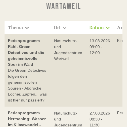
WARTAWEIL
Thema
Ort
Datum
Art
Ferienprogramm
Kind
Naturschutz-
13.08.2026
Pähl: Green
und
09:00 -
Detectives und die
Jugendzentrum
12:00
geheimnisvolle
Wartweil
Spur im Wald
Die Green Detectives
folgen den
geheimnisvollen
Spuren - Abdrücke,
Löcher, Zapfen... was
ist hier nur passiert?
Ferienprogramm
Feri
Naturschutz-
27.08.2026
Herrsching: Wasser
und
08:30 -
im Klimawandel -
Jugendzentrum
11:30