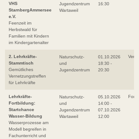
VHS
Jugendzentrum
16:30
StarnbergAmmersee
Wartaweil
e.V.
Feenzeit im
Herbstwald für
Familien mit Kindern
im Kindergartenalter
2. Lehrkräfte-
Verne
Naturschutz-
01.10.2026
Stammtisch
und
18:30 -
Gemütliches
Jugendzentrum
20:30
Vernetzungstreffen
für Lehrkräfte
Lehrkräfte-
Fortb
Naturschutz-
05.10.2026
Fortbildung:
und
14:00 -
Startchance
Jugendzentrum
07.10.2026
Wasser-Bildung
Wartaweil
12:00
Wasserprozesse am
Modell begreifen in
Fachunterricht und