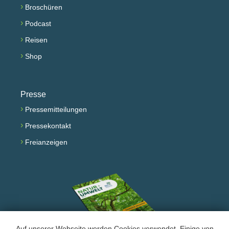
›
Broschüren
›
Podcast
›
Reisen
›
Shop
Presse
›
Pressemitteilungen
›
Pressekontakt
›
Freianzeigen
Auf unserer Webseite werden Cookies verwendet. Einige von