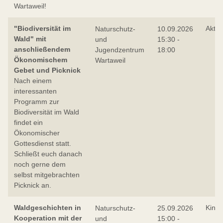
Wartaweil!
"Biodiversität im
Aktio
Naturschutz-
10.09.2026
Wald" mit
und
15:30 -
anschließendem
Jugendzentrum
18:00
Ökonomischem
Wartaweil
Gebet und Picknick
Nach einem
interessanten
Programm zur
Biodiversität im Wald
findet ein
Ökonomischer
Gottesdienst statt.
Schließt euch danach
noch gerne dem
selbst mitgebrachten
Picknick an.
Waldgeschichten in
Kind
Naturschutz-
25.09.2026
Kooperation mit der
und
15:00 -