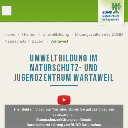
Home
›
Themen
›
Umweltbildung
›
Bildungsstätten des BUND
Naturschutz in Bayern
›
Wartaweil
UMWELTBILDUNG IM
NATURSCHUTZ- UND
JUGENDZENTRUM WARTAWEIL
In Wartaweil ist Natur zum Begreifen nah: Entdecken
Hier steht ein Video von YouTube. Klicken Sie auf das Video, um
Sie unser bunt gemischtes Umweltbildungsprogramm
es anzusehen.
Datenschutzerklärung von Google
für Schulklassen, Familien, Multiplikator*innen und
Datenschutzerklärung von BUND Naturschutz