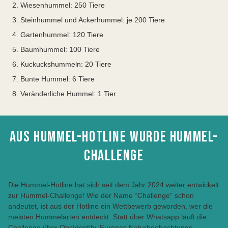
Wiesenhummel: 250 Tiere
Steinhummel und Ackerhummel: je 200 Tiere
Gartenhummel: 120 Tiere
Baumhummel: 100 Tiere
Kuckuckshummeln: 20 Tiere
Bunte Hummel: 6 Tiere
Veränderliche Hummel: 1 Tier
AUS HUMMEL-HOTLINE WURDE HUMMEL-
CHALLENGE
Die Hummel-Hotline hat sich seit dem Jahr 2024 weiter entwickelt
zur Hummel-Challenge! Wie der Name “Challenge” schon
andeutet, ist aus der Hotline ein Wettbewerb geworden, wer die
meisten Hummelarten entdeckt. Statt über Whatsapp läuft die
Challenge über ObsIdentify, Europas Naturbeobachtungs-