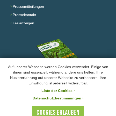
›
Pressemitteilungen
›
Pressekontakt
›
Freianzeigen
Auf unserer Webseite werden Cookies verwendet. Einige von
ihnen sind essenziell, während andere uns helfen, Ihre
Nutzererfahrung auf unserer Webseite zu verbessern. Ihre
Facebook
Instagram
YouTube
Einwilligung ist jederzeit widerrufbar.
Liste der Cookies
›
›
Impressum und Datenschutz
Datenschutzbestimmungen ›
Der BUND Naturschutz ist laut Bescheid mit der Steuernummer 244/147/80055 vom
21.11.2025 von der Körperschafts- und Gewerbesteuer befreit. Ihre Zuwendung an den
COOKIES ERLAUBEN
BUND Naturschutz ist steuerlich absetzbar.