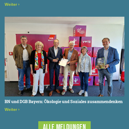
Weiter
›
BN und DGB Bayern: Ökologie und Soziales zusammendenken
Weiter
›
ALLE MELDUNGEN