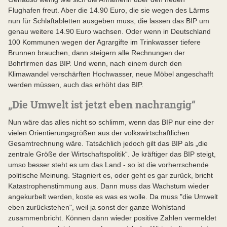
Flughafen freut. Aber die 14.90 Euro, die sie wegen des Lärms
nun für Schlaftabletten ausgeben muss, die lassen das BIP um
genau weitere 14.90 Euro wachsen. Oder wenn in Deutschland
100 Kommunen wegen der Agrargifte im Trinkwasser tiefere
Brunnen brauchen, dann steigern alle Rechnungen der
Bohrfirmen das BIP. Und wenn, nach einem durch den
Klimawandel verschärften Hochwasser, neue Möbel angeschafft
werden müssen, auch das erhöht das BIP.
„Die Umwelt ist jetzt eben nachrangig“
Nun wäre das alles nicht so schlimm, wenn das BIP nur eine der
vielen Orientierungsgrößen aus der volkswirtschaftlichen
Gesamtrechnung wäre. Tatsächlich jedoch gilt das BIP als „die
zentrale Größe der Wirtschaftspolitik“. Je kräftiger das BIP steigt,
umso besser steht es um das Land - so ist die vorherrschende
politische Meinung. Stagniert es, oder geht es gar zurück, bricht
Katastrophenstimmung aus. Dann muss das Wachstum wieder
angekurbelt werden, koste es was es wolle. Da muss "die Umwelt
eben zurückstehen", weil ja sonst der ganze Wohlstand
zusammenbricht. Können dann wieder positive Zahlen vermeldet