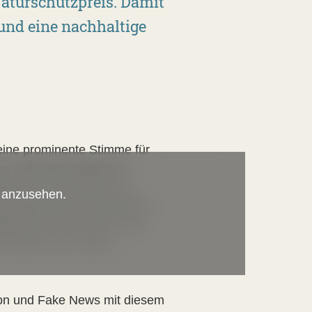
aturschutzpreis. Damit
und eine nachhaltige
"eine prominente Stimme für
en volkswirtschaftlichen
eg aus den fossilen und
s anzusehen.
g Deutschlands und Bayerns
blikationen zum Kohle- und
nteil an der sozial-
tion und Fake News mit diesem