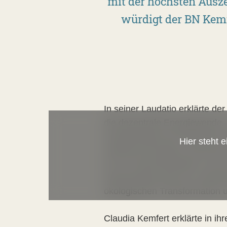
mit der höchsten Ausz
würdigt der BN Kemf
In seiner Laudatio erklärte d
die dezentrale Energiewende. A
Auswirkungen der Klimakrise a
Hier steht 
nuklearen Energien. Mit ihre
hin zur Klimaneutralität. So h
Gasausstieg sowie zur Vollver
ökologischen Transformation 
Claudia Kemfert erklärte in i