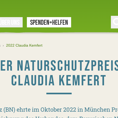
ÜBER UNS
SPENDEN+HELFEN
s
›
2022 Claudia Kemfert
ER NATURSCHUTZPREI
CLAUDIA KEMFERT
(BN) ehrte im Oktober 2022 in München Pro