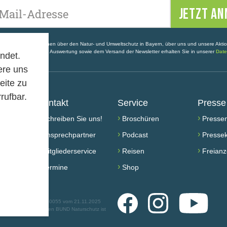
Ihre E-Mail-Adresse
enthalten Informationen über den Natur- und Umweltschutz in Bayern, über uns und unsere Akti
ldung, statistischer Auswertung sowie dem Versand der Newsletter erhalten Sie in unserer
Date
ndet.
ere uns
eite zu
rufbar.
Kontakt
Service
Presse
›
›
›
Schreiben Sie uns!
Broschüren
Pressem
›
›
›
rden
Ansprechpartner
Podcast
Pressek
›
›
›
h aktiv
Mitgliederservice
Reisen
Freianz
›
›
Termine
Shop
Facebook
Instagram
YouTube
teuernummer 244/147/80055 vom 21.11.2025
 Ihre Zuwendung an den BUND Naturschutz ist