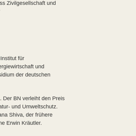
s Zivilgesellschaft und
“
nstitut für
ergiewirtschaft und
äsidium der deutschen
 Der BN verleiht den Preis
Natur- und Umweltschutz.
ana Shiva, der frühere
he Erwin Kräutler.