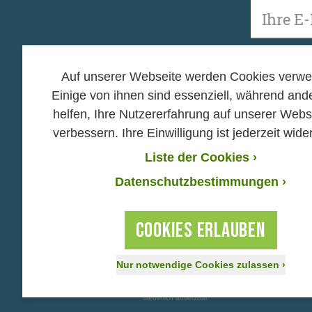
Unsere Newsletter 
zu Anmeldung, Abme
Auf unserer Webseite werden Cookies verwe
Einige von ihnen sind essenziell, während and
helfen, Ihre Nutzererfahrung auf unserer Webs
verbessern. Ihre Einwilligung ist jederzeit wider
Mitmachen
Helfen
Liste der Cookies
›
›
›
Hands off Nature
Spenden
Datenschutzbestimmungen ›
›
›
Mein Baum
Mitglied we
›
›
Eichhörnchen-App
Ehrenamtlic
COOKIES ERLAUBEN
›
BN Stiftung
›
Impressum und Datenschutz
Nur notwendige Cookies zulassen
›
Der BUND Naturschutz ist laut Bescheid mit der S
von der Körperschafts- und Gewerbesteuer befreit.
steuerlich absetzbar.