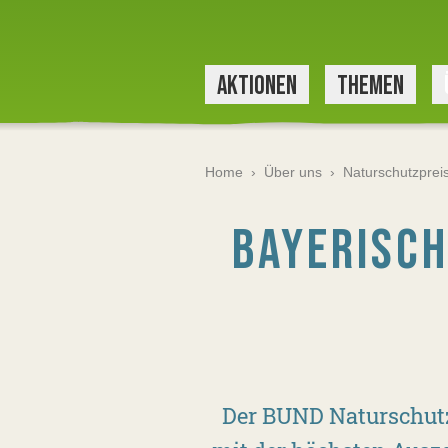
AKTIONEN
THEMEN
Home
›
Über uns
›
Naturschutzprei
BAYERISCH
Der BUND Naturschutz 