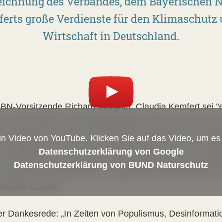
eichnung des Verbandes, dem Bayerischen N
erts große Verdienste für den Klimaschutz 
Wirtschaft in Deutschland.
er BN-Vorsitzende Richard Mergner, Claudia Kemfert sei 
ls Wirtschafts- und Energieexpertin setzt sie sich mit d
useinander und fordert auf dieser Grundlage den Aussti
ein Video von YouTube. Klicken Sie auf das Video, um e
m Engagement ist sie eine wichtige Akteurin auf dem We
Datenschutzerklärung von Google
at sie mit ihren zahlreichen Forschungsprojekten und Pu
Datenschutzerklärung von BUND Naturschutz
sorgung aus erneuerbaren Energien einen bedeutsamen A
unseres Landes.“
hrer Dankesrede: „In Zeiten von Populismus, Desinforma