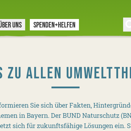
ÜBER UNS
SPENDEN+HELFEN
S ZU ALLEN UMWELTT
formieren Sie sich über Fakten, Hintergründe
men in Bayern. Der BUND Naturschutz (BN) a
tzt sich für zukunftsfähige Lösungen ein. Se