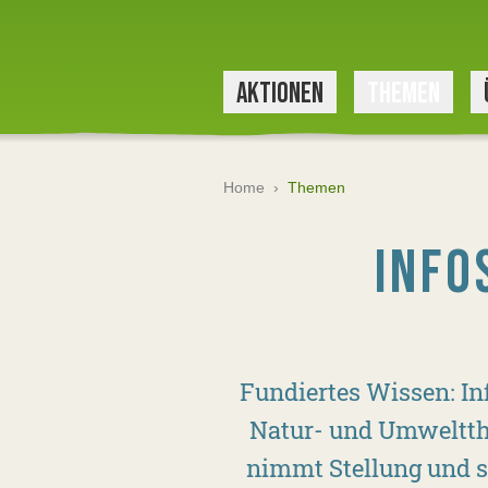
AKTIONEN
THEMEN
Home
›
Themen
INFO
Fundiertes Wissen: In
Natur- und Umweltthe
nimmt Stellung und se