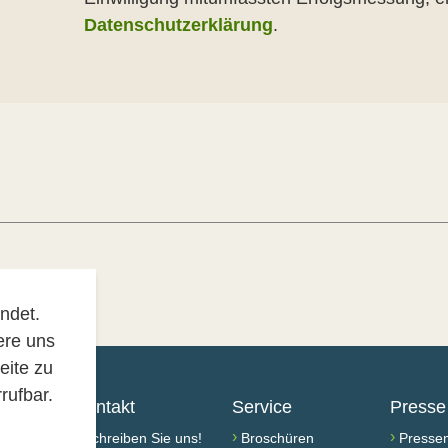
Datenschutzerklärung
.
ndet.
ere uns
eite zu
rufbar.
Kontakt
Service
Presse
›
›
›
Schreiben Sie uns!
Broschüren
Pressem