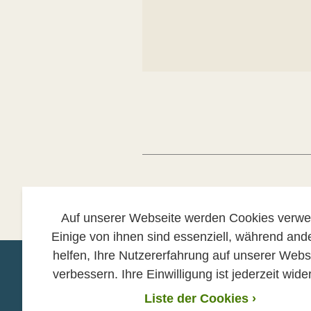
Newsletter abbestellen
Auf unserer Webseite werden Cookies verwe
Einige von ihnen sind essenziell, während and
helfen, Ihre Nutzererfahrung auf unserer Webs
verbessern. Ihre Einwilligung ist jederzeit wider
Mitmachen
Helfen
Liste der Cookies
›
›
›
Hands off Nature
Spenden