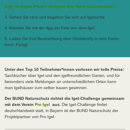
App für Apple iPhone im Apple App Store herunterladen
3. Gehen Sie raus und begeben Sie sich auf Igelsuche.
4. Machen Sie mit der App ein Foto von dem Igel
5. Laden Sie Ihre Beobachtung über ObsIdentify in dein Konto
hoch. Fertig!
Unter den Top 10 Teilnehmer*innen verlosen wir tolle Preise:
Sachbücher über Igel und den igelfreundlichen Garten, und für
besonders viele Meldungen an unterschiedlichen Orten kann
man Igelhäuser zum selber bauen gewinnen.
Der BUND Naturschutz richtet die Igel-Challenge gemeinsam
mit dem Verein
Pro Igel
aus.
Die Igel-Challenge findet
deutschlandweit statt, in Bayern ist der BUND Naturschutz der
Projektpartner von Pro Igel.