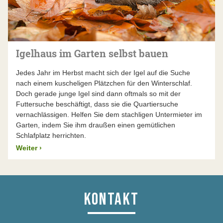
Bürgerforscher*innen und Experten müssen sich
länderübergreifend vernetzen können.
Es muss eine sehr gute Validierung der Daten
stattfinden, damit eine hervorragende Datenqualität
Igelhaus im Garten selbst bauen
gewährleistet wird.
Jedes Jahr im Herbst macht sich der Igel auf die Suche
Der Einsatz gut trainierter künstlicher Intelligenz ist
nach einem kuscheligen Plätzchen für den Winterschlaf.
sehr vorteilhaft, da es den Prozess der
Doch gerade junge Igel sind dann oftmals so mit der
Artbestimmung wesentlich erleichtern kann.
Futtersuche beschäftigt, dass sie die Quartiersuche
Die Plattform Observation.org gewährleistetet unsere
vernachlässigen. Helfen Sie dem stachligen Untermieter im
hohen Anforderungen.
Garten, indem Sie ihm draußen einen gemütlichen
Schlafplatz herrichten.
Ist ein Benutzerkonto auf Observation.org
Weiter
›
erforderlich?
Die Bilderkennung funktioniert auch ohne Konto. Das
Speichern ist jedoch nur mit einem Benutzeraccount
möglich. Du kannst deine Beobachtungen dann
KONTAKT
individuell bearbeiten. Nur gespeicherte Daten können
validiert und wissenschaftlich weiterverwendet werden.