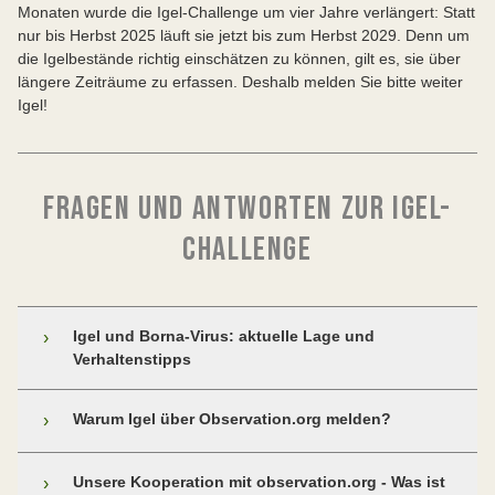
Monaten wurde die Igel-Challenge um vier Jahre verlängert: Statt
nur bis Herbst 2025 läuft sie jetzt bis zum Herbst 2029. Denn um
die Igelbestände richtig einschätzen zu können, gilt es, sie über
längere Zeiträume zu erfassen. Deshalb melden Sie bitte weiter
Igel!
FRAGEN UND ANTWORTEN ZUR IGEL-
CHALLENGE
Igel und Borna-Virus: aktuelle Lage und
›
Verhaltenstipps
Bei mehreren Igeln in Bayern ist das Bornavirus
Warum Igel über Observation.org melden?
›
nachgewiesen worden; aktuell handelt es sich um
sieben Fälle. Der Erreger löst bei den Igeln eine
Observation.org
ist eine europäische
Unsere Kooperation mit observation.org - Was ist
›
Hirnhautentzündung aus, die bei den Tieren meist