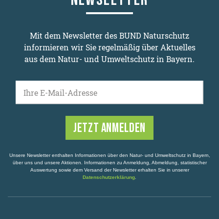
In der Kameraeinstellung des Telefons müssen die
Ortungsdienste aktiviert werden.
Mit dem Newsletter des BUND Naturschutz
Wenn ich im Urlaub Beobachtungen melden
informieren wir Sie regelmäßig über Aktuelles
möchte, weiß jeder wo ich gerade bin. Wie kann ich
aus dem Natur- und Umweltschutz in Bayern.
das verhindern?
Wenn Sie eine Sichtung gleich im Urlaub speichern
möchten, können Sie Ihre Daten verstecken. Diese
Funktion können Sie individuell für jeden Datensatz
auswählen oder auch dauerhaft einstellen. Nur die
Ihre E-Mail-Adresse
Validatoren können deine Beobachtungen sehen.
Haben Sie weitere Fragen zu Observation.org in
Bayern? Schreiben Sie unserer Expertin Martina
Unsere Newsletter enthalten Informationen über den Natur- und Umweltschutz in Bayern,
Gehret:
martina.gehret@bund-naturschutz.de
über uns und unsere Aktionen. Informationen zu Anmeldung, Abmeldung, statistischer
Auswertung sowie dem Versand der Newsletter erhalten Sie in unserer
Datenschutzerklärung
.