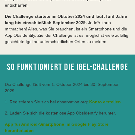
entschärfen.
Die Challenge startete im Oktober 2024 und läuft fünf Jahre
lang bis einschließlich September 2029.
Jede*r kann
mitmachen! Alles, was Sie brauchen, ist ein Smartphone und die
App ObsIdentify. Ziel der Challenge ist es, möglichst viele zufällig
gesichtete Igel an unterschiedlichen Orten zu melden.
SO FUNKTIONIERT DIE IGEL-CHALLENGE
Die Challenge läuft vom 1. Oktober 2024 bis 30. September
2029.
1. Registrieren Sie sich bei observation.org:
Konto erstellen
2. Laden Sie sich die kostenlose App ObsIdentify herunter.
App für Android-Smartphone im Google Play Store
herunterladen