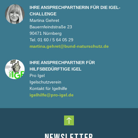
Woher bezieht die App ObsIdentify die GPS-Daten?
IHRE ANSPRECHPARTNERIN FÜR DIE IGEL-
CHALLENGE
Zum Bestimmen einer Art und zum Speichern des
Martina Gehret
Datensatzes ist eine genaue Standortangabe
Bauernfeindstraße 23
notwendig. Die App bittet daher um Erlaubnis,
90471 Nürnberg
Standortdaten verwenden zu dürfen. Sie können diese
Tel. 01 60 / 5 64 05 29
Berechtigung jederzeit in den Einstellungen ändern.
martina.gehret@bund-naturschutz.de
Wenn Sie Fotos aus Ihrer Galerie verwenden, werden
dort vorhandene GPS- und Datumsinformationen aus
dem Foto extrahiert.
IHRE ANSPRECHPARTNER FÜR
HILFSBEDÜRFTIGE IGEL
Wie kann ich ein Foto speichern, dass keine
Pro Igel
Koordinaten besitzt?
Igelschutzverein
Kontakt für Igelhilfe
Über ObsIdentify ist das leider nicht möglich, dafür aber
igelhilfe@pro-igel.de
über die Webseite Observation.org. Zum Speichern
des Datensatzes muss dann per Mausklick auf der
Karte ein Fundort ausgewählt werden. Am besten
zoomt man dazu weit in die Karte hinein.
Nach oben scrollen
Mein Telefon fügt den Fotos keine GPS-Daten
NEWSLETTER
hinzu. Was kann ich tun?