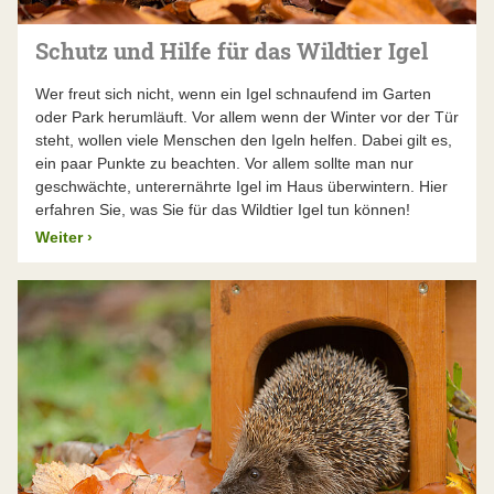
wird trotz Künstlicher Intelligenz (KI) konsequent von
echten Experten übernommen. Alle Daten, die für
Schutz und Hilfe für das Wildtier Igel
wissenschaftliche Zwecke verwendet werden, wurden
überprüft und freigegeben.
Wer freut sich nicht, wenn ein Igel schnaufend im Garten
oder Park herumläuft. Vor allem wenn der Winter vor der Tür
iNaturalist ist ein amerikanisches Produkt. Damit die
steht, wollen viele Menschen den Igeln helfen. Dabei gilt es,
Daten für Forschungszwecke verwendet werden, findet
ein paar Punkte zu beachten. Vor allem sollte man nur
eine Validierung durch Mehrheitsentscheidung statt.
geschwächte, unterernährte Igel im Haus überwintern. Hier
D.h. es müssen mindestens drei Bestimmungen für
erfahren Sie, was Sie für das Wildtier Igel tun können!
eine Beobachtung vorliegen und davon müssen
Weiter
›
mindestens zwei Bestimmungen identisch sein, was die
Identifizierung der Art betrifft. Die Beobachtung
bekommt dann den Status „research-grade“.
Was uns bei der Entscheidung wichtig war:
Ein zukunftsfähiges System muss das Erfassen
weltweiter Beobachtungsdaten vieler Artengruppen
ermöglichen.
Die Verwaltung persönlicher Daten und
gesammelter Beobachtungen muss für die
Nutzer*innen individuell möglich sein.