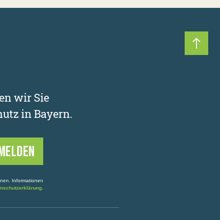
Nach 
en wir Sie
utz in Bayern.
onen. Informationen
nschutzerklärung
.