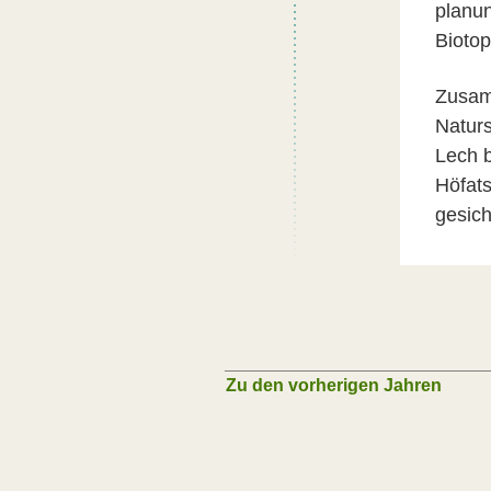
planun
Biotop
Zusamm
Naturs
Lech b
Höfat
gesich
Zu den vorherigen Jahren