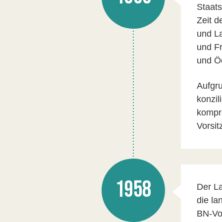
Staats
Zeit 
und La
und F
und Öd
Aufgru
konzil
kompr
Vorsit
1958
Der La
die la
BN-Vor