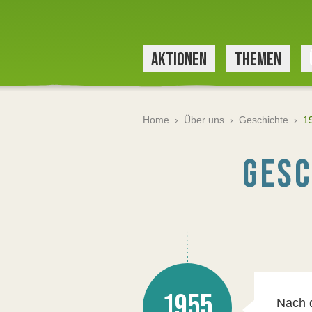
AKTIONEN
THEMEN
Home
›
Über uns
›
Geschichte
›
1
GESC
1955
Nach d