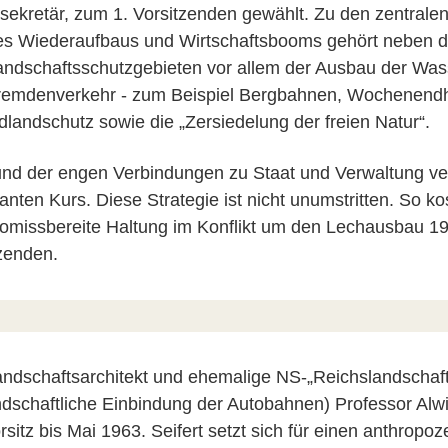
sekretär, zum 1. Vorsitzenden gewählt. Zu den zentral
des Wiederaufbaus und Wirtschaftsbooms gehört neben d
ndschaftsschutzgebieten vor allem der Ausbau der Wass
remdenverkehr - zum Beispiel Bergbahnen, Wochenendh
landschutz sowie die „Zersiedelung der freien Natur“.
nd der engen Verbindungen zu Staat und Verwaltung ver
ianten Kurs. Diese Strategie ist nicht unumstritten. So k
omissbereite Haltung im Konflikt um den Lechausbau 1
zenden.
ndschaftsarchitekt und ehemalige NS-„Reichslandschaft
ndschaftliche Einbindung der Autobahnen) Professor Alw
sitz bis Mai 1963. Seifert setzt sich für einen anthropo