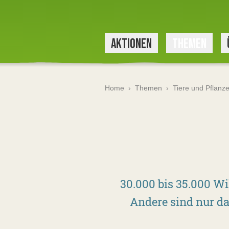
AKTIONEN
THEMEN
Home
›
Themen
›
Tiere und Pflanz
30.000 bis 35.000 Wi
Andere sind nur d