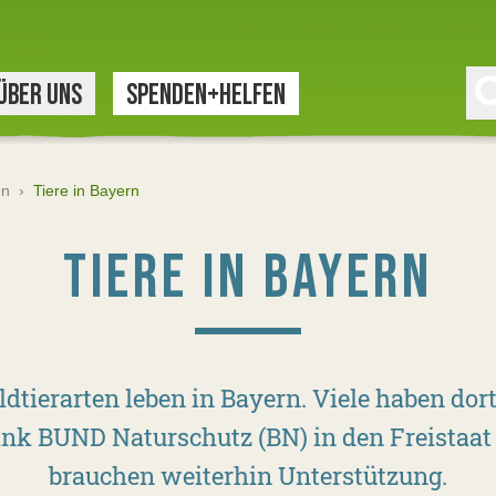
ÜBER UNS
SPENDEN+HELFEN
en
›
Tiere in Bayern
TIERE IN BAYERN
ldtierarten leben in Bayern. Viele haben dort
ank BUND Naturschutz (BN) in den Freistaat
brauchen weiterhin Unterstützung.