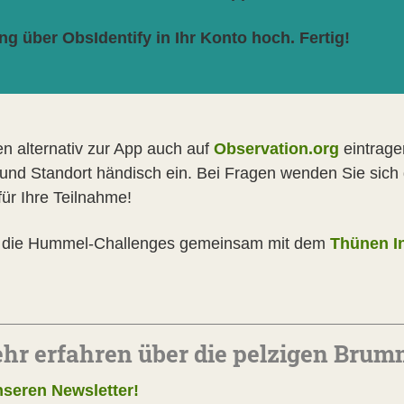
g über ObsIdentify in Ihr Konto hoch. Fertig!
n alternativ zur App auch auf
Observation.org
eintrage
nd Standort händisch ein. Bei Fragen wenden Sie sich
für Ihre Teilnahme!
t die Hummel-Challenges gemeinsam mit dem
Thünen In
ehr erfahren über die pelzigen Brum
seren Newsletter!