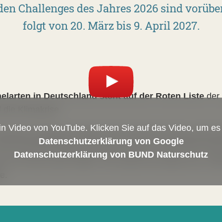
den Challenges des Jahres 2026 sind vorüber
folgt von 20. März bis 9. April 2027.
elarten in Deutschland steht auf der Roten Liste
der
 die Klimakrise.
ein Video von YouTube. Klicken Sie auf das Video, um e
 Hummel-Challenge helfen Sie bei Erforschung und 
Datenschutzerklärung von Google
ehr Beobachtungen gemeldet werden, umso mehr finde
Datenschutzerklärung von BUND Naturschutz
n wir ihnen dann helfen. Wir werten die Daten aus, zi
te.