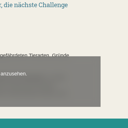
, die nächste Challenge
 gefährdeten Tierarten. Gründe
s anzusehen.
Schutz der Hummeln.
Je mehr
n wir über die Hummeln
ehen Rückschlüsse daraus und