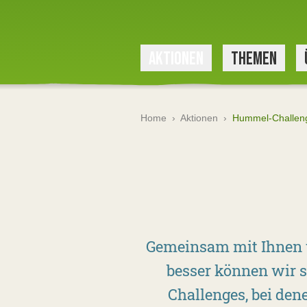
AKTIONEN
THEMEN
Home
›
Aktionen
›
Hummel-Challen
Gemeinsam mit Ihnen 
besser können wir s
Challenges, bei de