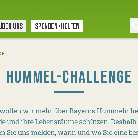
ÜBER UNS
SPENDEN+HELFEN
ge
HUMMEL-CHALLENGE
wollen wir mehr über Bayerns Hummeln he
ie und ihre Lebensräume schützen. Deshalb
nen Sie uns melden, wann und wo Sie eine 