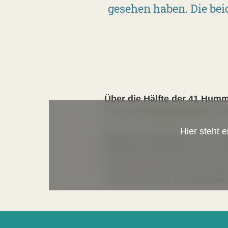
gesehen haben. Die bei
Über die Hälfte der 41 Humm
sind das
Insektensterben
und
Hier steht 
Mit Ihrer Teilnahme an der
Menschen mitmachen und je m
heraus und umso besser könne
starten konkrete Schutzprojek