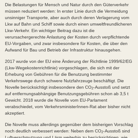
müssen durch wasserstoffbasierte Kraftstoffe, die
Schwerlasten, nötigen Flug- und Schiffsverkehr zu
Die Belastungen für Mensch und Natur durch den Güterverkehr
ausschließlich nachhaltig und auf Basis 100
begrenzen und die direkte Elektrifizierung zu
müssen reduziert werden: In erster Linie durch die Vermeidung
% zusätzlicher erneuerbarer Energien hergestellt
bevorzugen. Wo sinnvoll, soll Wasserstoff auch im
unsinniger Transporte, aber auch durch deren Verlagerung vom
wurden, ersetzt werden; Kerosin aus Biomasse ist
Schienenverkehr als Alternative zur derzeitigen
Lkw auf Bahn und Schiff sowie durch einen umweltfreundlicheren
keine Alternative, da dessen Produktion u.a. in
Nutzung von Dieselmotoren genutzt werden.
Lkw-Verkehr. Ein wichtiger Beitrag dazu ist die
Konkurrenz mit der Lebensmittelproduktion für
verursachergerechte Anlastung der Kosten durch verpflichtende
Menschen steht.
EU-Vorgaben, und zwar insbesondere für Kosten, die über den
Aufwand für Bau und Betrieb der Infrastruktur hinausgehen.
2017 wurde von der EU eine Änderung der Richtlinie 1999/62/EG
(Lkw-Wegekostenrichtlinie) vorgeschlagen, die sich mit der
Erhebung von Gebühren für die Benutzung bestimmter
Verkehrswege durch schwere Nutzfahrzeuge beschäftigt. Die
Novelle berücksichtigt insbesondere den CO
-Ausstoß und setzt
2
auf entfernungsabhängige Benutzungsgebühren schon ab 3,5 t
Gewicht. 2018 wurde die Novelle vom EU-Parlament
verabschiedet, vom VerkehrsministerInnen-Rat aber bisher nicht
akzeptiert.
Die Novelle muss allerdings gegenüber dem bisherigen Vorschlag
noch deutlich verbessert werden: Neben dem CO
-Ausstoß sind
2
Luftverschmutzung und Lärm weiterhin zu berücksichtigen, wie