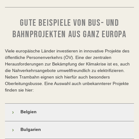
GUTE BEISPIELE VON BUS- UND
BAHNPROJEKTEN AUS GANZ EUROPA
Viele europäische Länder investieren in innovative Projekte des
öffentliche Personenverkehrs (ÖV). Eine der zentralen
Herausforderungen zur Bekämpfung der Klimakrise ist es, auch
die Nahverkehrsangebote umweltfreundlich zu elektrifizieren.
Neben Trambahn eignen sich hierfür auch besonders
Oberleitungsbusse. Eine Auswahl auch unbekannterer Projekte
finden sie hier:
Belgien
›
Neubau Sneltram Hasselt – Maastricht
Bulgarien
›
Die 1954 stillgelegte Eisenbahnstrecke wird als