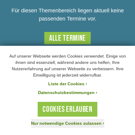
Für diesen Themenbereich liegen aktuell keine
passenden Termine vor.
ALLE TERMINE
Auf unserer Webseite werden Cookies verwendet. Einige von
ihnen sind essenziell, während andere uns helfen, Ihre
Nutzererfahrung auf unserer Webseite zu verbessern. Ihre
Nach oben scrollen
Einwilligung ist jederzeit widerrufbar.
NEWSLETTER
Liste der Cookies
›
Datenschutzbestimmungen ›
Mit dem Newsletter des BUND Naturschutz
COOKIES ERLAUBEN
informieren wir Sie regelmäßig über Aktuelles
aus dem Natur- und Umweltschutz in Bayern.
Nur notwendige Cookies zulassen
›
Jetzt spenden!
Aktiv werden
Mitglied werden