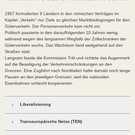
1957 formulierten 9 Ländern in den römischen Verträgen im
Kapitel „Verkehr“ nur Ziele zu gleichen Marktbedingungen für den
Güterverkehr. Der Personenverkehr kam nicht vor.
Politisch passierte in den darauffolgenden 10 Jahren wenig,
während wegen des langsamen Wegfalls der Zollschranken der
Güterverkehr wuchs. Das Wachstum fand weitgehend auf den
Straßen statt.
Langsam fasste die Kommission Tritt und richtete das Augenmerk
auf die Beseitigung der Verkehreinschränkungen an den
Grenzen. Eine Zugfahrt nach Norditalien hatte damals noch lange
Pausen an den jeweiligen Grenzen, weil die nationalen
Eisenbahnen schlecht kooperierten.
Liberalisierung
›
Ab den 80er-Jahren gewann die
Transeuropäische Netze (TEN)
›
Liberalisierungsdebatte Oberhand. Man sah enorme
Effizienzsprünge kommen. Einen immer größeren