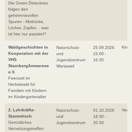
Die Green Detectives
folgen den
geheimnisvollen
Spuren - Abdrücke,
Löcher, Zapfen... was
ist hier nur passiert?
Waldgeschichten in
Kind
Naturschutz-
25.09.2026
Kooperation mit der
und
15:00 -
VHS
Jugendzentrum
16:30
StarnbergAmmersee
Wartaweil
e.V.
Feenzeit im
Herbstwald für
Familien mit Kindern
im Kindergartenalter
2. Lehrkräfte-
Verne
Naturschutz-
01.10.2026
Stammtisch
und
18:30 -
Gemütliches
Jugendzentrum
20:30
Vernetzungstreffen