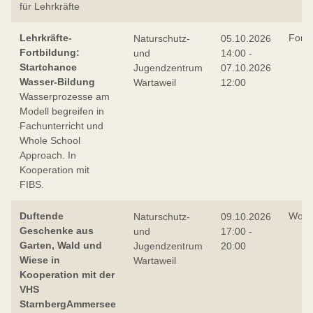
für Lehrkräfte
Lehrkräfte-
Fortb
Naturschutz-
05.10.2026
Fortbildung:
und
14:00 -
Startchance
Jugendzentrum
07.10.2026
Wasser-Bildung
Wartaweil
12:00
Wasserprozesse am
Modell begreifen in
Fachunterricht und
Whole School
Approach. In
Kooperation mit
FIBS.
Duftende
Work
Naturschutz-
09.10.2026
Geschenke aus
und
17:00 -
Garten, Wald und
Jugendzentrum
20:00
Wiese in
Wartaweil
Kooperation mit der
VHS
StarnbergAmmersee