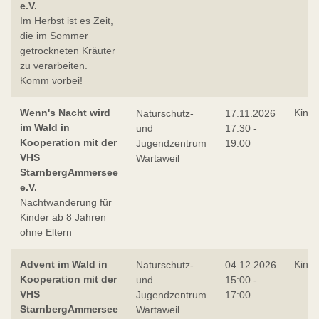
e.V.
Im Herbst ist es Zeit,
die im Sommer
getrockneten Kräuter
zu verarbeiten.
Komm vorbei!
Wenn's Nacht wird
Kind
Naturschutz-
17.11.2026
im Wald in
und
17:30 -
Kooperation mit der
Jugendzentrum
19:00
VHS
Wartaweil
StarnbergAmmersee
e.V.
Nachtwanderung für
Kinder ab 8 Jahren
ohne Eltern
Advent im Wald in
Kind
Naturschutz-
04.12.2026
Kooperation mit der
und
15:00 -
VHS
Jugendzentrum
17:00
StarnbergAmmersee
Wartaweil