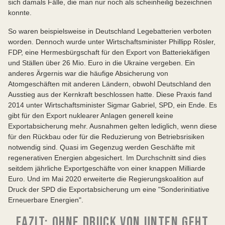
sich damals Fälle, die man nur noch als scheinheilig bezeichnen
konnte.
So waren beispielsweise in Deutschland Legebatterien verboten
worden. Dennoch wurde unter Wirtschaftsminister Phillipp Rösler,
FDP, eine Hermesbürgschaft für den Export von Batteriekäfigen
und Ställen über 26 Mio. Euro in die Ukraine vergeben. Ein
anderes Ärgernis war die häufige Absicherung von
Atomgeschäften mit anderen Ländern, obwohl Deutschland den
Ausstieg aus der Kernkraft beschlossen hatte. Diese Praxis fand
2014 unter Wirtschaftsminister Sigmar Gabriel, SPD, ein Ende. Es
gibt für den Export nuklearer Anlagen generell keine
Exportabsicherung mehr. Ausnahmen gelten lediglich, wenn diese
für den Rückbau oder für die Reduzierung von Betriebsrisiken
notwendig sind. Quasi im Gegenzug werden Geschäfte mit
regenerativen Energien abgesichert. Im Durchschnitt sind dies
seitdem jährliche Exportgeschäfte von einer knappen Milliarde
Euro. Und im Mai 2020 erweiterte die Regierungskoalition auf
Druck der SPD die Exportabsicherung um eine "Sonderinitiative
Erneuerbare Energien".
FAZIT: OHNE DRUCK VON UNTEN GEHT