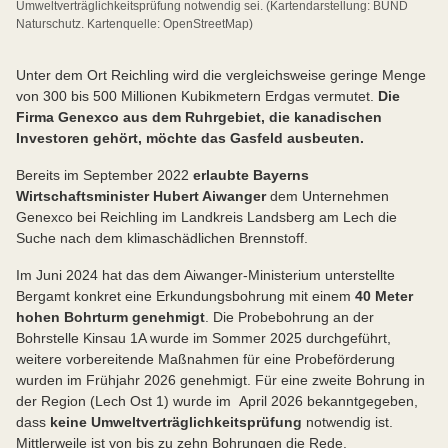
Umweltverträglichkeitsprüfung notwendig sei. (Kartendarstellung: BUND
Naturschutz. Kartenquelle: OpenStreetMap)
Unter dem Ort Reichling wird die vergleichsweise geringe Menge
von 300 bis 500 Millionen Kubikmetern Erdgas vermutet.
Die
Firma Genexco aus dem Ruhrgebiet, die kanadischen
Investoren gehört, möchte das Gasfeld ausbeuten.
Bereits im September 2022
erlaubte Bayerns
Wirtschaftsminister Hubert Aiwanger
dem Unternehmen
Genexco bei Reichling im Landkreis Landsberg am Lech die
Suche nach dem klimaschädlichen Brennstoff.
Im Juni 2024 hat das dem Aiwanger-Ministerium unterstellte
Bergamt konkret eine Erkundungsbohrung mit einem
40 Meter
hohen Bohrturm genehmigt
. Die Probebohrung an der
Bohrstelle Kinsau 1A wurde im Sommer 2025 durchgeführt,
weitere vorbereitende Maßnahmen für eine Probeförderung
wurden im Frühjahr 2026 genehmigt. Für eine zweite Bohrung in
der Region (Lech Ost 1) wurde im April 2026 bekanntgegeben,
dass
keine Umweltverträglichkeitsprüfung
notwendig ist.
Mittlerweile ist von bis zu zehn Bohrungen die Rede.