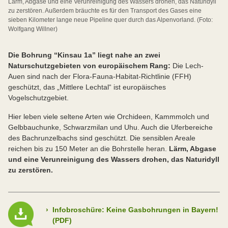
Lärm, Abgase und eine Verunreinigung des Wassers drohen, das Naturidyll
zu zerstören. Außerdem bräuchte es für den Transport des Gases eine
sieben Kilometer lange neue Pipeline quer durch das Alpenvorland. (Foto:
Wolfgang Willner)
Die Bohrung “Kinsau 1a” liegt nahe an zwei
Naturschutzgebieten von europäischem Rang:
Die Lech-
Auen sind nach der Flora-Fauna-Habitat-Richtlinie (FFH)
geschützt, das „Mittlere Lechtal“ ist europäisches
Vogelschutzgebiet.
Hier leben viele seltene Arten wie Orchideen, Kammmolch und
Gelbbauchunke, Schwarzmilan und Uhu. Auch die Uferbereiche
des Bachrunzelbachs sind geschützt. Die sensiblen Areale
reichen bis zu 150 Meter an die Bohrstelle heran.
Lärm, Abgase
und eine Verunreinigung des Wassers drohen, das Naturidyll
zu zerstören.
›
Infobroschüre: Keine Gasbohrungen in Bayern!
(PDF)