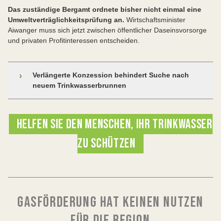
Das zuständige Bergamt ordnete bisher nicht einmal eine
Umweltverträglichkeitsprüfung an.
Wirtschaftsminister
Aiwanger muss sich jetzt zwischen öffentlicher Daseinsvorsorge
und privaten Profitinteressen entscheiden.
Verlängerte Konzession behindert Suche nach
›
neuem Trinkwasserbrunnen
Reichling braucht einen neuen Brunnen, um die
HELFEN SIE DEN MENSCHEN, IHR TRINKWASSER
Menschen langfristig mit sicherem Trinkwasser zu
versorgen. Dafür muss das mögliche Einzugsgebiet
ZU SCHÜTZEN
untersucht und geschützt werden, sobald ein
geeigneter Standort gefunden wurde. Im
Wassereinzugsbiet von Trinkwasserbrunnen darf nicht
nach Gas gebohrt werden. Die Verlängerung der
Konzession für Gasbohrungen im Gebiet „Lech Ost“
gefährdet somit die künftige Festlegung von
GASFÖRDERUNG HAT KEINEN NUTZEN
Wassereinzugsgebieten.
FÜR DIE REGION