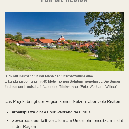
Deshalb fordern die Bürgermeister*innen und die
Vorsitzenden der Wasserzweckverbände der
Gemeinden im Erdgas-Konzessionsgebiet „Lech Ost“
sowie die Landrätin des Landkreises Lech den
bayerischen Wirtschaftsminister Aiwanger auf, die
auslaufende Konzession für den Investor MCF Energy
nicht zu verlängern, bis “die Suche nach einem neuen
Standort für einen Brunnen der Gemeinde Reichling
und die tatsächliche Lage der
Trinkwassereinzugsgebiete in den betroffenen
Gemeinden und Zweckverbänden abgeschlossen ist”,
wie es in einem offenen Brief an den Minister heißt.
Blick auf Reichling: In der Nähe der Ortschaft wurde eine
Erkundungsbohrung mit 40 Meter hohem Bohrturm genehmigt. Die Bürger
fürchten um Landschaft, Natur und Trinkwasser. (Foto: Wolfgang Willner)
Das Projekt bringt der Region keinen Nutzen, aber viele Risiken.
Arbeitsplätze gibt es nur während des Baus.
Gewerbesteuer fällt vor allem am Unternehmenssitz an, nicht
in der Region.