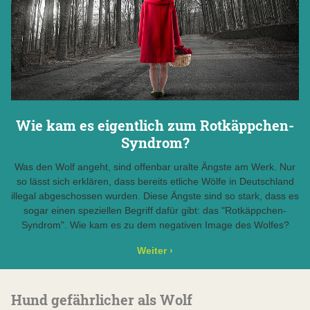
Wie kam es eigentlich zum Rotkäppchen-
Syndrom?
Was den Wolf angeht, sind offenbar uralte Ängste am Werk. Nur
so lässt sich erklären, dass bereits etliche Wölfe in Deutschland
illegal abgeschossen wurden. Diese Ängste sind so stark, dass es
sogar einen speziellen Begriff dafür gibt: das "Rotkäppchen-
Syndrom". Wie kam es zu dem negativen Image des Wolfes?
Weiter
›
Hund gefährlicher als Wolf