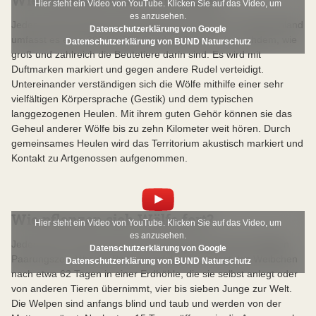
Wie viel Platz brauchen Wölfe?
Hier steht ein Video von YouTube. Klicken Sie auf das Video, um
es anzusehen.
Jedes Rudel beansprucht ein eigenes Territorium. In Deutschland
Datenschutzerklärung von Google
umfasst es etwa 200 bis 350 Quadratkilometer, je nachdem, wie
Datenschutzerklärung von BUND Naturschutz
groß und zahlreich die Beutetiere darin sind. Es wird mit
Duftmarken markiert und gegen andere Rudel verteidigt.
Untereinander verständigen sich die Wölfe mithilfe einer sehr
vielfältigen Körpersprache (Gestik) und dem typischen
langgezogenen Heulen. Mit ihrem guten Gehör können sie das
Geheul anderer Wölfe bis zu zehn Kilometer weit hören. Durch
gemeinsames Heulen wird das Territorium akustisch markiert und
Kontakt zu Artgenossen aufgenommen.
Wie pflanzen sich Wölfe fort?
Hier steht ein Video von YouTube. Klicken Sie auf das Video, um
es anzusehen.
Jedes Jahr von Ende Januar bis Ende März ist bei den Wölfen
Datenschutzerklärung von Google
Paarungszeit. War die Paarung erfolgreich, bringt das Weibchen
Datenschutzerklärung von BUND Naturschutz
nach etwa 62 Tagen in einer Erdhöhle, die sie selbst anlegt oder
von anderen Tieren übernimmt, vier bis sieben Junge zur Welt.
Die Welpen sind anfangs blind und taub und werden von der