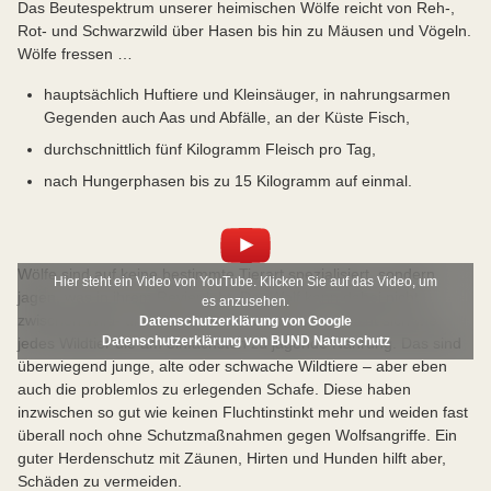
Das Beutespektrum unserer heimischen Wölfe reicht von Reh-,
Rot- und Schwarzwild über Hasen bis hin zu Mäusen und Vögeln.
Wölfe fressen …
hauptsächlich Huftiere und Kleinsäuger, in nahrungsarmen
Gegenden auch Aas und Abfälle, an der Küste Fisch,
durchschnittlich fünf Kilogramm Fleisch pro Tag,
nach Hungerphasen bis zu 15 Kilogramm auf einmal.
Wölfe sind auf keine bestimmte Tierart spezialisiert, sondern
Hier steht ein Video von YouTube. Klicken Sie auf das Video, um
jagen, was in ihrem Revier lebt. Der Wolf kann dabei nicht
es anzusehen.
zwischen Wild- und Nutztier unterscheiden. Er sucht sich wie
Datenschutzerklärung von Google
Datenschutzerklärung von BUND Naturschutz
jedes Wildtier die am einfachsten zu jagende Nahrung. Das sind
überwiegend junge, alte oder schwache Wildtiere – aber eben
auch die problemlos zu erlegenden Schafe. Diese haben
inzwischen so gut wie keinen Fluchtinstinkt mehr und weiden fast
überall noch ohne Schutzmaßnahmen gegen Wolfsangriffe. Ein
guter Herdenschutz mit Zäunen, Hirten und Hunden hilft aber,
Schäden zu vermeiden.