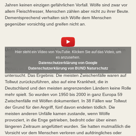
Zerschneidung von Lebensräumen
Jahren keinen einzigen gefährlichen Vorfall. Wölfe sind zwar vor
Häufig schwarze Schwanzspitze und dunkler
leben unter arktischen Bedingungen ebenso wie in
Verinselung von einzelnen Wolfsbeständen
allem Fleischfresser, Menschen zählen aber nicht zu ihrer Beute.
Sattelfleck, oft dunkel gefärbte Beinvorderseiten
Wüsten,
Dementsprechend verhalten sich Wölfe dem Menschen
Wölfe sind in Deutschland und Europa streng geschützt
gegenüber vorsichtig und greifen nicht an.
brauchen keine Wildnis,
(Bundesnaturschutzgesetz,
FFH-Richtlinie
,
leben auch in der Nähe von Menschen,
Washingtoner Artenschutzübereinkommen). Sie dürfen
nicht gejagt und nur mit einer behördlichen
brauchen genug Beutetiere und Rückzugsräume,
Ausnahmegenehmigung getötet werden.
Unfälle zwischen Mensch und Wolf kommen extrem selten
bevorzugen Grasland oder Wälder.
Hier steht ein Video von YouTube. Klicken Sie auf das Video, um
vor.
Weil dieses Thema Menschen weltweit immer wieder
es anzusehen.
beschäftigt, hat das Norwegische Institut für Naturforschung
Datenschutzerklärung von Google
Datenschutzerklärung von BUND Naturschutz
(NINA) im Jahr 2002 weltweit dokumentierte Wolfsangriffe
untersucht. Das Ergebnis: Die meisten Zwischenfälle waren auf
Tollwut zurückzuführen, also auf eine Krankheit, die in
Deutschland und den meisten angrenzenden Ländern keine Rolle
mehr spielt. So wurden von 1950 bis 2000 in ganz Europa 59
Zwischenfälle mit Wölfen dokumentiert. In 38 Fällen war Tollwut
der Grund für den Angriff, fünf davon endeten tödlich. Die
meisten anderen Unfälle kamen zustande, wenn Wölfe
provoziert, in die Enge getrieben, bedroht oder über einen
längeren Zeitraum angefüttert wurden. Sie hatten mutmaßlich die
Vorsicht vor dem Menschen verloren und aufdringliches oder