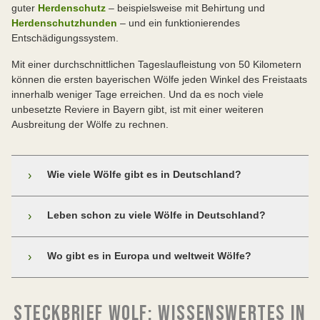
guter
Herdenschutz
– beispielsweise mit Behirtung und
Herdenschutzhunden
– und ein funktionierendes
Entschädigungssystem.
Mit einer durchschnittlichen Tageslaufleistung von 50 Kilometern
können die ersten bayerischen Wölfe jeden Winkel des Freistaats
innerhalb weniger Tage erreichen. Und da es noch viele
unbesetzte Reviere in Bayern gibt, ist mit einer weiteren
Ausbreitung der Wölfe zu rechnen.
Wie viele Wölfe gibt es in Deutschland?
›
Leben schon zu viele Wölfe in Deutschland?
›
Nein, der Wolf ist in Deutschland immer noch
Wo gibt es in Europa und weltweit Wölfe?
›
gefährdet durch:
Bis ins 17. Jahrhundert hinein war der Wolf das am
illegale Abschüsse,
STECKBRIEF WOLF: WISSENSWERTES IN
weitesten verbreitete Raubtier der Erde und auf der
Unfälle auf Straßen und Bahnschienen,