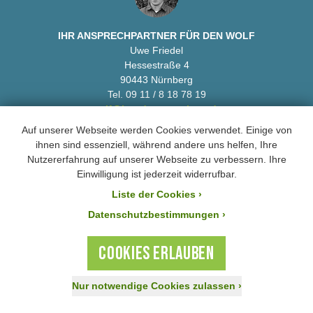
IHR ANSPRECHPARTNER FÜR DEN WOLF
Uwe Friedel
Hessestraße 4
90443 Nürnberg
Tel. 09 11 / 8 18 78 19
wolf@bund-naturschutz.de
Auf unserer Webseite werden Cookies verwendet. Einige von
ihnen sind essenziell, während andere uns helfen, Ihre
Nutzererfahrung auf unserer Webseite zu verbessern. Ihre
AKTUELLE MELDUNGEN
Einwilligung ist jederzeit widerrufbar.
Liste der Cookies
›
Datenschutzbestimmungen ›
Staatsregierung schaut bei illegalen Tötungen weg
COOKIES ERLAUBEN
Weiter
›
Nur notwendige Cookies zulassen
›
Stillstand beim Wachstum des Wolfsbestandes
Jetzt spenden!
Aktiv werden
Mitglied werden
Weiter
›