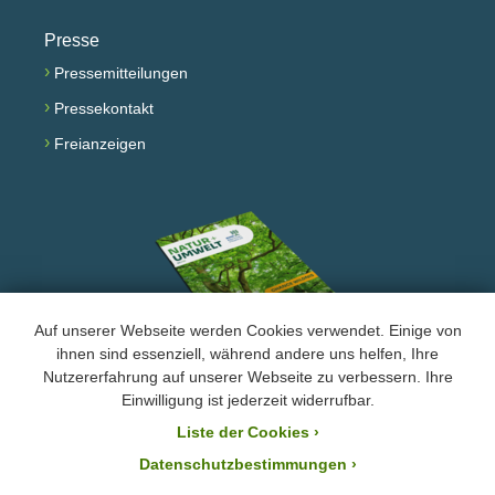
Presse
›
Pressemitteilungen
›
Pressekontakt
›
Freianzeigen
Auf unserer Webseite werden Cookies verwendet. Einige von
ihnen sind essenziell, während andere uns helfen, Ihre
Nutzererfahrung auf unserer Webseite zu verbessern. Ihre
Facebook
Instagram
YouTube
Einwilligung ist jederzeit widerrufbar.
Liste der Cookies
›
›
Impressum und Datenschutz
Datenschutzbestimmungen ›
Der BUND Naturschutz ist laut Bescheid mit der Steuernummer 244/147/80055 vom