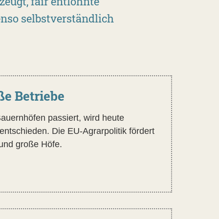
eugt, fair entlohnte
enso selbstverständlich
ße Betriebe
auernhöfen passiert, wird heute
entschieden. Die EU-Agrarpolitik fördert
n und große Höfe.