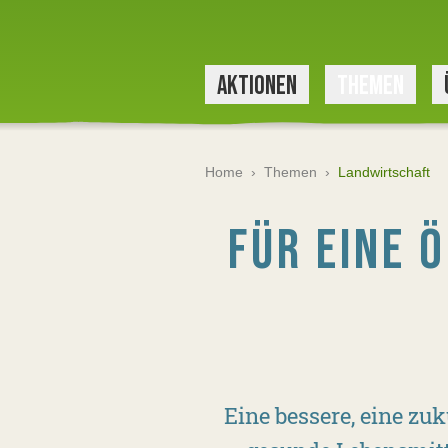
AKTIONEN
THEMEN
Home
›
Themen
›
Landwirtschaft
FÜR EINE 
Eine bessere, eine zuk