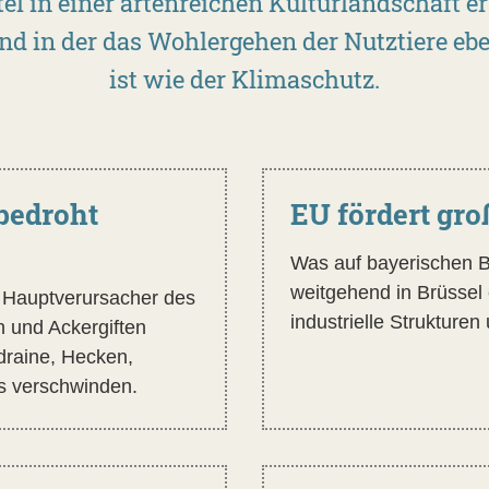
l in einer artenreichen Kulturlandschaft erz
und in der das Wohlergehen der Nutztiere eb
ist wie der Klimaschutz.
bedroht
EU fördert gro
Was auf bayerischen B
weitgehend in Brüssel 
er Hauptverursacher des
industrielle Strukture
n und Ackergiften
draine, Hecken,
s verschwinden.