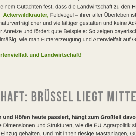
n einem Gutachten fest, dass die Landwirtschaft zu den H
Ackerwildkräuter,
Feldvögel – ihrer aller Überleben i
aturverträglicher und vielfältiger gestalten und keine Ac
r Anreize und fördert gute Beispiele: So zeigen bayeris
mäßig, wie man Futtererzeugung und Artenvielfalt auf Gr
rtenvielfalt und Landwirtschaft!
HAFT: BRÜSSEL LIEGT MITTE
 und Höfen heute passiert, hängt zum Großteil davo
le Dimensionen und Strukturen, wie die EU-Agrarpolitik s
 Einzug gehalten. Und mit ihnen riesige Mastanlagen, 