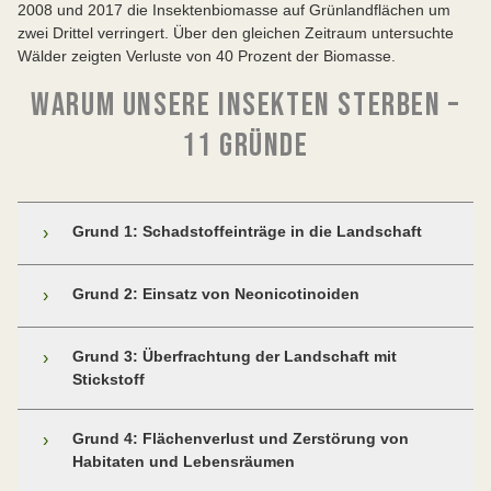
2008 und 2017 die Insektenbiomasse auf Grünlandflächen um
zwei Drittel verringert. Über den gleichen Zeitraum untersuchte
Wälder zeigten Verluste von 40 Prozent der Biomasse.
WARUM UNSERE INSEKTEN STERBEN –
11 GRÜNDE
Grund 1: Schadstoffeinträge in die Landschaft
›
Tiere, Pflanzen und ihre Lebensräume sind einer
Grund 2: Einsatz von Neonicotinoiden
›
kontinuierlichen Belastung durch Gifte und Schadstoffe
aus der Industrie, aus Haushalten, dem
Einen wahren Kahlschlag unter Insekten verursachen
Grund 3: Überfrachtung der Landschaft mit
›
Straßenverkehr und der Landwirtschaft ausgesetzt.
die seit Anfang der 1990er-Jahre in der Landwirtschaft
Stickstoff
Gasförmige, flüssige oder leicht lösliche Schadstoffe
verwendeten Neonicotinoide. Das sind Insektizide, die
werden durch Wind und Wasser verbreitet und
das Nervensystem von Insekten schädigen. Sie
entfalten so auch weit entfernt vom Ausbringungsort
Unsere Landschaft ist heute mit Stickstoff aus dem
Grund 4: Flächenverlust und Zerstörung von
›
beeinträchtigen den Orientierungssinn und reduzieren
ihre tödliche Wirkung. Viele Schadstoffe werden von
Straßenverkehr, aus Gas-, Kohle- und
Habitaten und Lebensräumen
das Lernvermögen, schwächen das Immunsystem,
Organismen aufgenommen und summieren sich so
Ölverbrennungsanlagen (Stickoxide) und aus der