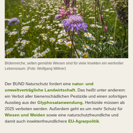
der Arten in höher gelegene oder nördliche Regionen
führt zu Verinselung der Populationen.
Desynchronisation: Nahrungsmangel durch zu frühen
Schlupf, wenn Wirtspflanzen noch nicht vorhanden
sind, oder Nahrungsmangel durch zu geringes
Nektarangebot. Tod durch Kälteeinbruch, Ausbildung
zusätzlicher Generationen bei Faltern, welche keine
oder nur noch wenig Nahrung vorfinden.
Veränderungen in den Nahrungsketten: Ausbreitung
Blütenreiche, selten gemähte Wiesen sind für viele Insekten ein wertvoller
Lebensraum. (Foto: Wolfgang Willner)
oder Zuzug neuer/anderer Arten kann in bestimmten
Arealen zu Nahrungskonkurrenz und veränderten
Räuber-Beute-Verhältnissen mit negativen Folgen für
Der BUND Naturschutz fordert eine
natur- und
ursprüngliche Arten führen.
umweltverträgliche Landwirtschaft.
Das heißt unter anderem:
ein Verbot aller bienenschädlichen Pestizide und einen sofortigen
Zunahme von Erkrankungen: Die Bedingungen für
Ausstieg aus der
Glyphosatanwendung.
Herbizide müssen ab
Parasiten, Schädlinge, Bakterien und Pilzkrankheiten
2025 verboten werden. Außerdem geht es um mehr Schutz für
werden durch milde Winter und höhere Niederschläge
Wiesen und Weiden
sowie eine naturschutzfreundliche und
im Sommer gefördert.
damit auch insektenfreundlichere
EU-Agrarpolitik
.