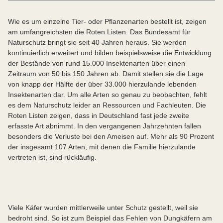
erhöhen die Replikation des Genoms des tödlichen
über die Nahrungskette hinweg zu tödlichen Mengen –
Landwirtschaft (Stickstoffmineraldünger, Gülle aus
Flügeldeformations-Virus (DWV) bei Honigbienen um
Durch den Bau von Siedlungen, Verkehrswegen und
oft über lange Zeiträume hinweg.
Tierställen und aus Biogasanlagen) belastet. So landen
Wie es um einzelne Tier- oder Pflanzenarten bestellt ist, zeigen
mehr als das Tausendfache, senken die
Gewerbegebieten verschwinden immer mehr
beispielsweise in Niedersachsen pro Jahr rund 60
am umfangreichsten die Roten Listen. Das Bundesamt für
Fortpflanzungsfähigkeit und verkürzen die Lebenszeit.
ursprünglich landwirtschaftlich genutzte Flächen unter
Millionen Tonnen Gülle, Mist und Gärreste aus
Naturschutz bringt sie seit 40 Jahren heraus. Sie werden
Beton. In der freien Landschaft gibt es kaum noch Platz
Biogasanlagen in der Landschaft.
Einige der Neonicotinoide sind bis zu 7.000-fach
kontinuierlich erweitert und bilden beispielsweise die Entwicklung
für die natürliche Entwicklung der Natur. Hecken,
wirksamer als DDT und nur schwer abbaubar. In
der Bestände von rund 15.000 Insektenarten über einen
Böschungen sowie Waldrand- und Ufervegetation
Die Folgen: Bei den Wiesenpflanzen ändert sich das
mehrjährigen Pflanzen wurde eine Wirksamkeit über
Zeitraum von 50 bis 150 Jahren ab. Damit stellen sie die Lage
haben seit 1950 erheblich abgenommen. Gleichzeitig
Artenspektrum in Richtung weniger
vier Jahre nachgewiesen. Die Anwendung der
von knapp der Hälfte der über 33.000 hierzulande lebenden
kompensieren gesetzlich vorgeschriebene
durchsetzungsfähigerer, stickstoffverträglicherer Arten
Neonicotinoid-Wirkstoffe Clothianidin, Imidacloprid und
Insektenarten dar. Um alle Arten so genau zu beobachten, fehlt
Ausgleichsmaßnahmen wie die Neuanlage von
wie Löwenzahn und Brennnessel. Viele
Thiamethoxam wurde 2013 EU-weit in Teilbereichen,
es dem Naturschutz leider an Ressourcen und Fachleuten. Die
Biotopen, Biotoppflege oder populationserhaltende
Ackerwildkräuter verschwinden. Viele Insekten finden
wie etwa als Beizmittel für Mais und Raps,
Roten Listen zeigen, dass in Deutschland fast jede zweite
Maßnahmen die zahlreichen Eingriffe in Lebensräume
deshalb für sie wichtige Wildkräuter nicht mehr vor.
eingeschränkt. Ab 2019 gilt für diese drei Wirkstoffe in
erfasste Art abnimmt. In den vergangenen Jahrzehnten fallen
nur unzureichend. Das Insektensterben ist letztlich
der EU ein Verbot für die Freilandausbringung. Nach
besonders die Verluste bei den Ameisen auf. Mehr als 90 Prozent
auch eine Folge der gigantischen Biotopverluste vor
wie vor dürfen sie jedoch in Gewächshäusern
der insgesamt 107 Arten, mit denen die Familie hierzulande
allem in der ersten Hälfte des 20. Jahrhunderts. Es
angewendet werden. Weiterhin zugelassen bleiben die
vertreten ist, sind rückläufig.
fehlen uns heute zu viele der insektenreiche
Neonicotinoide Thiacloprid (Markennamen u. a.
Lebensräume an naturnahen Flüssen und in Auen, alt-
Biscaya, Calypso) und Acetamiprid .
und totholzreiche Wälder, Streuobstwiesen, Moore oder
Feuchtwiesen.
Viele Käfer wurden mittlerweile unter Schutz gestellt, weil sie
Die Folgen: Immer mehr Rückzugs- und
bedroht sind. So ist zum Beispiel das Fehlen von Dungkäfern am
Entwicklungsräume sowie Nahrungsquellen für