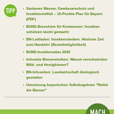
blühender Hecken und Stauden. Ein Trend mit
weitreichenden negativen Folgen für die Insektenfauna
›
Sauberes Wasser, Gewässerschutz und
im Siedlungsraum.
Insektenvielfalt – 10-Punkte-Plan für Bayern
(PDF)
›
BUND-Broschüre für Kommunen: Insekten
schützen leicht gemacht
›
BN-Leitfaden: Insektensterben. Höchste Zeit
zum Handeln! (Bestellmöglichkeit)
›
BUND-Insektenatlas 2020
›
Infoseite Bienensterben: Warum verschwinden
Wild- und Honigbienen?
›
BN-Infoseiten: Landwirtschaft ökologisch
gestalten
›
Umsetzung bayerisches Volksbegehren "Rettet
die Bienen"