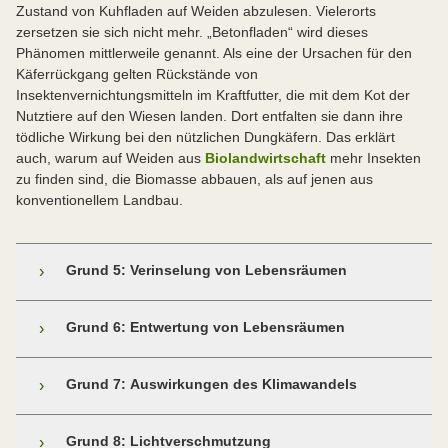
Zustand von Kuhfladen auf Weiden abzulesen. Vielerorts
Insekten verschwinden aus unserer Landschaft.
zersetzen sie sich nicht mehr. „Betonfladen“ wird dieses
Phänomen mittlerweile genannt. Als eine der Ursachen für den
Käferrückgang gelten Rückstände von
Insektenvernichtungsmitteln im Kraftfutter, die mit dem Kot der
Nutztiere auf den Wiesen landen. Dort entfalten sie dann ihre
tödliche Wirkung bei den nützlichen Dungkäfern. Das erklärt
auch, warum auf Weiden aus
Biolandwirtschaft
mehr Insekten
zu finden sind, die Biomasse abbauen, als auf jenen aus
konventionellem Landbau.
Grund 5: Verinselung von Lebensräumen
›
Immer mehr Siedlungen, Straßen, Gleise, Staustufen
Grund 6: Entwertung von Lebensräumen
›
und riesige Äcker zerschneiden ursprünglich
zusammenhängende Lebensräume.
Landauf, landab wird die landwirtschaftliche Nutzung
Grund 7: Auswirkungen des Klimawandels
›
seit Jahrzehnte drastisch intensiviert. Das schadet oder
Die Folgen: Tiere und Pflanzen können sich genetisch
zerstört häufig die Vorkommen sensibler Tier- und
nicht mehr austauschen. Die genetische Verarmung
Auch in Deutschland ist die Klimaerwärmung im vollen
Grund 8: Lichtverschmutzung
›
Pflanzenarten. So leiden Insekten beispielsweise
kann leicht zum Aussterben einzelner Arten in einem