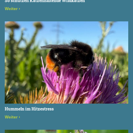
So schützen Katzenhaltende Wildkatzen
Weiter
›
Hummeln im Hitzestress
Weiter
›