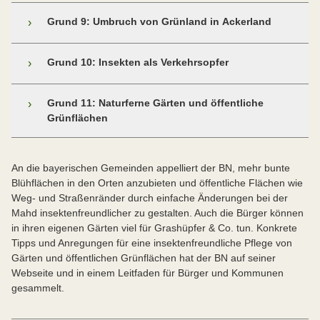
Grund 9: Umbruch von Grünland in Ackerland
›
Neben der Intensivierung der Grünlandnutzung hat vor
Grund 10: Insekten als Verkehrsopfer
›
allem die Umwandlung von Dauergrünland in Ackerland
einen wesentlichen, dezimierenden Einfluss auf die
Ein weiteres Puzzlestück auf der Suche nach einer
Grund 11: Naturferne Gärten und öffentliche
›
Insektenfauna. So ging in Bayern die
Antwort für den dramatischen Rückgang der
Grünflächen
Dauergrünlandfläche seit den 1970er-Jahren um mehr
Insektenfauna sind die Millionen von Insekten, die
als ein Drittel, von 1,5 auf etwa nur noch eine Million
täglich durch den Straßen-, Bahn- und Flugverkehr
Hektar zurück. Erst 2013 hat die EU den weiteren
In Regionen, in denen es im Offenland kaum noch
getötet werden.
Umbruch durch Regelungen eingeschränkt. Dank des
An die bayerischen Gemeinden appelliert der BN, mehr bunte
natürliche Aufenthaltsbereiche (Habitate) für Falter,
erfolgreichen Volksbegehrens „Rettet die Bienen“ ist
Blühflächen in den Orten anzubieten und öffentliche Flächen wie
Wildbienen oder Schwebfliegen gibt, sind naturnahe
der Grünlandschutz in Bayern jetzt im
Weg- und Straßenränder durch einfache Änderungen bei der
und blütenreiche Gärten und Parkanlagen in
Naturschutzgesetz verankert.
Mahd insektenfreundlicher zu gestalten. Auch die Bürger können
Ortschaften wichtige Rückzugsgebiete für Insekten.
in ihren eigenen Gärten viel für Grashüpfer & Co. tun. Konkrete
Dazu müssen die Besitzer bereit sein, auch „wilde
Tipps und Anregungen für eine insektenfreundliche Pflege von
Ecken“ und natürliche Entwicklungen in ihrem grünen
Gärten und öffentlichen Grünflächen hat der BN auf seiner
Reich zu tolerieren. Leider häufen sich in unseren
Webseite und in einem Leitfaden für Bürger und Kommunen
Siedlungen zunehmend sogenannte Designergärten
gesammelt.
mit getrimmtem Golfplatzrasen, Mauern aus
Grobschotter und Mosaiken aus Kies anstelle