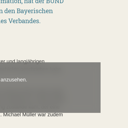
rmation, hat der BUND
n den Bayerischen
des Verbandes.
er und langjährigen
schichte geschrieben habe,
s anzusehen.
 Ende der 80er Jahre sowie
he Debatte ein. Seiner Arbeit
ng zustande kam, der eine
. Michael Müller war zudem