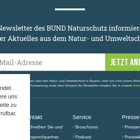
ewsletter des BUND Naturschutz informier
er Aktuelles aus dem Natur- und Umweltsch
Ihre E-Mail-Adresse
enthalten Informationen über den Natur- und Umweltschutz in Bayern, über uns und unsere Akti
ldung, statistischer Auswertung sowie dem Versand der Newsletter erhalten Sie in unserer
Date
ndet.
ere uns
eite zu
rufbar.
Kontakt
Service
Presse
›
›
›
Schreiben Sie uns!
Broschüren
Pressem
›
›
›
rden
Ansprechpartner
Podcast
Pressek