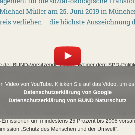
agement für die sozial-ökologische Transfo
 Michael Müller am 25. Juni 2019 in Münche
eis verliehen – die höchste Auszeichnung 
gte der BUND-Vorsitzende Hubert Weiger dem SPD-Politik
el Müller nichts Geringeres, als dass er Naturschutzge
tender Enquete-Kommissionen im Bundestag.
ein Video von YouTube. Klicken Sie auf das Video, um e
Datenschutzerklärung von Google
ete-Kommissionen „Chancen und Risiken der Gentechnik”
Datenschutzerklärung von BUND Naturschutz
hon damals brachte er das 1,5-Grad-Ziel in die politisc
en, dass 1991 ein Kabinettsbeschluss der Bundesregieru
-Emissionen um mindestens 25 Prozent bis 2005 vorsah
mmission „Schutz des Menschen und der Umwelt”.