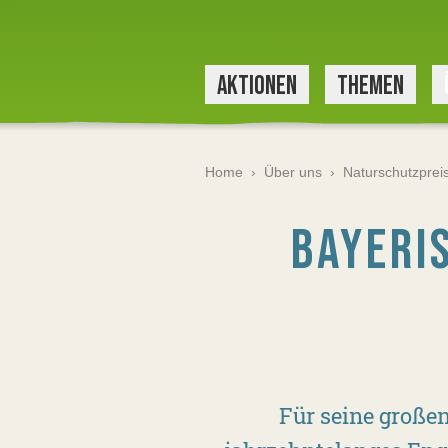
AKTIONEN
THEMEN
Home
›
Über uns
›
Naturschutzprei
BAYERI
Für seine große