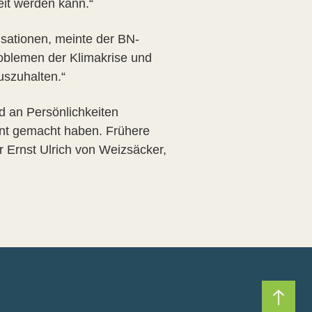
eit werden kann.“
sationen, meinte der BN-
oblemen der Klimakrise und
uszuhalten.“
d an Persönlichkeiten
ent gemacht haben. Frühere
r Ernst Ulrich von Weizsäcker,
Nach 