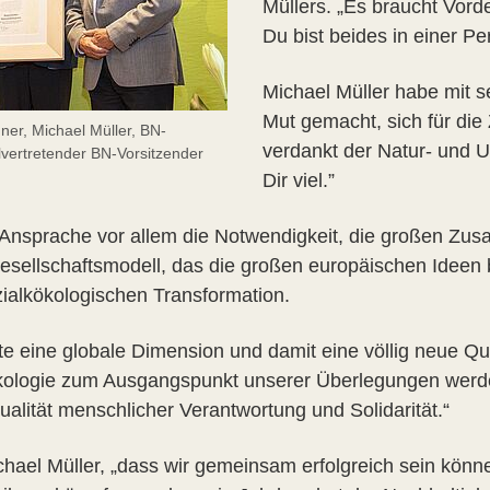
Müllers. „Es braucht Vord
Du bist beides in einer Pe
Michael Müller habe mit s
Mut gemacht, sich für die
ner, Michael Müller, BN-
verdankt der Natur- und 
lvertretender BN-Vorsitzender
Dir viel.”
r Ansprache vor allem die Notwendigkeit, die großen Z
 Gesellschaftsmodell, das die großen europäischen Ideen
ialkökologischen Transformation.
 eine globale Dimension und damit eine völlig neue Quali
Ökologie zum Ausgangspunkt unserer Überlegungen werd
lität menschlicher Verantwortung und Solidarität.“
chael Müller, „dass wir gemeinsam erfolgreich sein könn