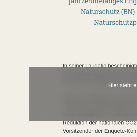
jahrzehntelanges Eng
Naturschutz (BN)
Naturschutzpr
In seiner Laudatio bescheini
Bundestagsabgeordneten Micha
vor allem als Mitglied bedeu
Hier steht 
Müller war Mitglied der Enqu
„Schutz der Erdatmosphäre”. Sc
ist es maßgeblich zu verdank
Reduktion der nationalen CO2
Vorsitzender der Enquete-Ko