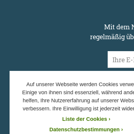
Mit dem N
regelmäßig üb
Unsere Newsletter 
zu Anmeldung, Abme
Auf unserer Webseite werden Cookies verwe
Einige von ihnen sind essenziell, während and
helfen, Ihre Nutzererfahrung auf unserer Webs
verbessern. Ihre Einwilligung ist jederzeit wider
Mitmachen
Helfen
Liste der Cookies
›
›
›
Hands off Nature
Spenden
Datenschutzbestimmungen ›
›
›
Mein Baum
Mitglied we