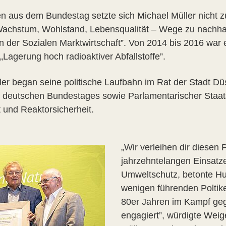
 aus dem Bundestag setzte sich Michael Müller nicht zu
achstum, Wohlstand, Lebensqualität – Wege zu nachhal
 in der Sozialen Marktwirtschaft”. Von 2014 bis 2016 war 
Lagerung hoch radioaktiver Abfallstoffe”.
ler began seine politische Laufbahn im Rat der Stadt Dü
es deutschen Bundestages sowie Parlamentarischer Staat
 und Reaktorsicherheit.
„Wir verleihen dir diesen
jahrzehntelangen Einsatze
Umweltschutz, betonte Hub
wenigen führenden Poltiker
80er Jahren im Kampf ge
engagiert”, würdigte Weig