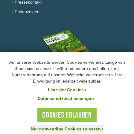
›
Pressekontakt
›
Freianzeigen
Auf unserer Webseite werden Cookies verwendet. Einige von
ihnen sind essenziell, während andere uns helfen, Ihre
Nutzererfahrung auf unserer Webseite zu verbessern. Ihre
Facebook
Instagram
YouTube
Einwilligung ist jederzeit widerrufbar.
Liste der Cookies
›
›
Impressum und Datenschutz
Datenschutzbestimmungen ›
Der BUND Naturschutz ist laut Bescheid mit der Steuernummer 244/147/80055 vom
21.11.2025 von der Körperschafts- und Gewerbesteuer befreit. Ihre Zuwendung an den
COOKIES ERLAUBEN
BUND Naturschutz ist steuerlich absetzbar.
Nur notwendige Cookies zulassen
›