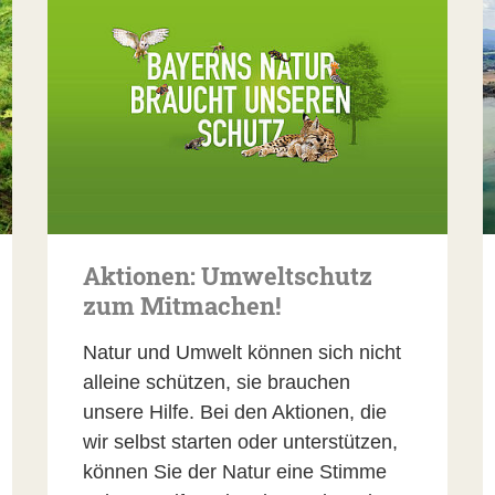
-naturschutz.de
Bayern
ße 4
n, Pachten und landwirtschaftlicher Betrieb:
ße 4
d-naturschutz.de
esgeschäftsführer
naturschutz.de
urschutz.de
Aktionen: Umweltschutz
zum Mitmachen!
Bayern
@bund-naturschutz.de
Natur und Umwelt können sich nicht
alleine schützen, sie brauchen
ße 4
unsere Hilfe. Bei den Aktionen, die
wir selbst starten oder unterstützen,
naturschutz.de
können Sie der Natur eine Stimme