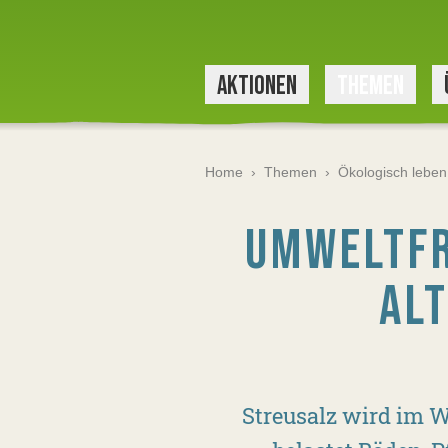
AKTIONEN
THEMEN
Home
›
Themen
›
Ökologisch leben
UMWELTFR
AL
Streusalz wird im W