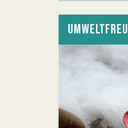
UMWELTFREU