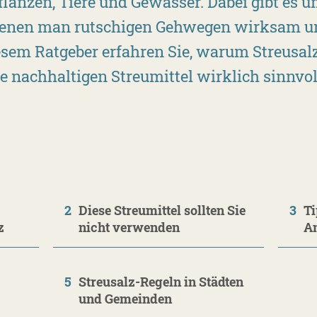
Pflanzen, Tiere und Gewässer. Dabei gibt es 
 denen man rutschigen Gehwegen wirksam un
esem Ratgeber erfahren Sie, warum Streusalz
 nachhaltigen Streumittel wirklich sinnvol
2
Diese Streumittel sollten Sie
3
Ti
z
nicht verwenden
A
5
Streusalz-Regeln in Städten
und Gemeinden