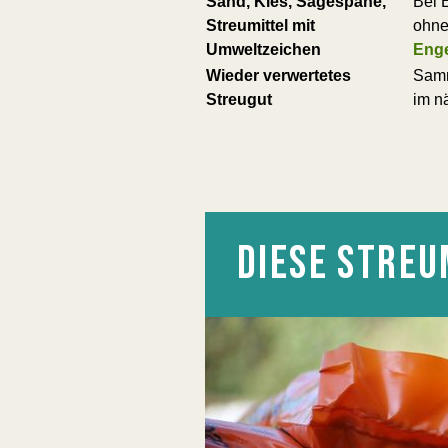
Sand, Kies, Sägespäne,
Bei 
Streumittel mit
ohne
Umweltzeichen
Eng
Wieder verwertetes
Samm
Streugut
im n
DIESE STREU