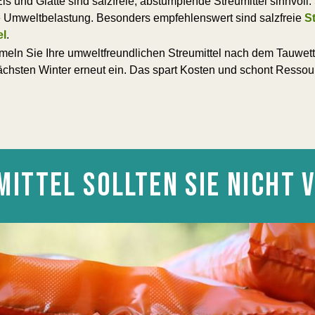
Eis und Glätte sind salzfreie, abstumpfende Streumittel sinnvo
 Umweltbelastung. Besonders empfehlenswert sind salzfreie
S
el
.
eln Sie Ihre umweltfreundlichen Streumittel nach dem Tauwette
ächsten Winter erneut ein. Das spart Kosten und schont Ressou
MITTEL SOLLTEN SIE NICHT