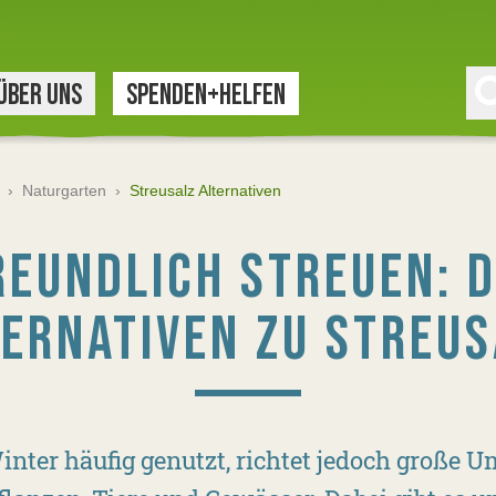
ÜBER UNS
SPENDEN+HELFEN
›
Naturgarten
›
Streusalz Alternativen
EUNDLICH STREUEN: D
TERNATIVEN ZU STREUS
inter häufig genutzt, richtet jedoch große 