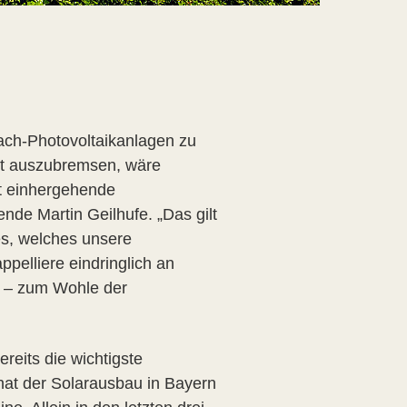
Dach-Photovoltaikanlagen zu
tzt auszubremsen, wäre
it einhergehende
ende Martin Geilhufe. „Das gilt
es, welches unsere
pelliere eindringlich an
n – zum Wohle der
reits die wichtigste
hat der Solarausbau in Bayern