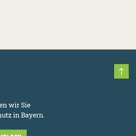
Nach 
en wir Sie
utz in Bayern.