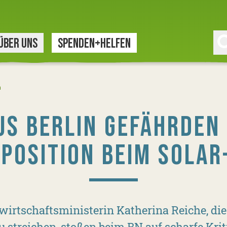
ÜBER UNS
SPENDEN+HELFEN
n
US BERLIN GEFÄHRDEN
NPOSITION BEIM SOLAR
irtschaftsministerin Katherina Reiche, die
 streichen, stoßen beim BN auf scharfe Kritik