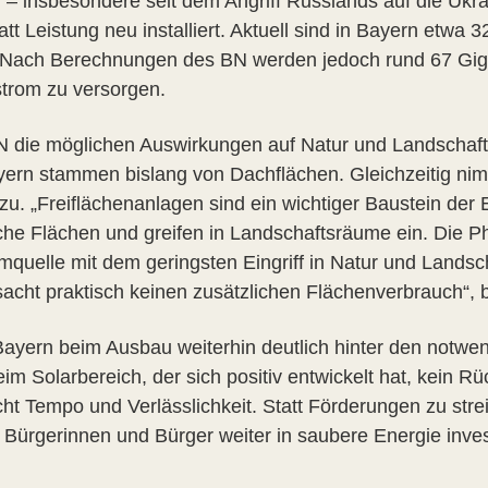
insbesondere seit dem Angriff Russlands auf die Ukraine
 Leistung neu installiert. Aktuell sind in Bayern etwa 3
. Nach Berechnungen des BN werden jedoch rund 67 Gig
rstrom zu versorgen.
BN die möglichen Auswirkungen auf Natur und Landschaf
Bayern stammen bislang von Dachflächen. Gleichzeitig n
 zu. „Freiflächenanlagen sind ein wichtiger Baustein der
che Flächen und greifen in Landschaftsräume ein. Die Ph
uelle mit dem geringsten Eingriff in Natur und Landscha
sacht praktisch keinen zusätzlichen Flächenverbrauch“, b
Bayern beim Ausbau weiterhin deutlich hinter den notwe
m Solarbereich, der sich positiv entwickelt hat, kein Rüc
t Tempo und Verlässlichkeit. Statt Förderungen zu stre
 Bürgerinnen und Bürger weiter in saubere Energie inves