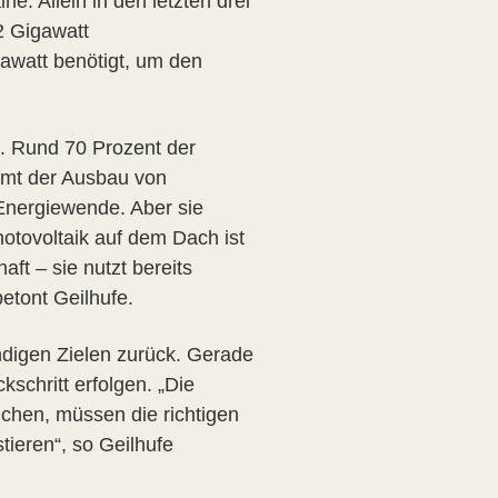
. Allein in den letzten drei
2 Gigawatt
awatt benötigt, um den
t. Rund 70 Prozent der
immt der Ausbau von
 Energiewende. Aber sie
otovoltaik auf dem Dach ist
ft – sie nutzt bereits
etont Geilhufe.
ndigen Zielen zurück. Gerade
kschritt erfolgen. „Die
ichen, müssen die richtigen
tieren“, so Geilhufe