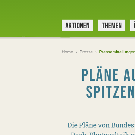
AKTIONEN
THEMEN
Home
›
Presse
›
Pressemitteilunge
PLÄNE A
SPITZE
Die Pläne von Bundesw
Dach-Photovoltaik zu