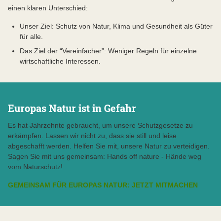
einen klaren Unterschied:
Unser Ziel: Schutz von Natur, Klima und Gesundheit als Güter
für alle.
Das Ziel der “Vereinfacher”: Weniger Regeln für einzelne
wirtschaftliche Interessen.
Europas Natur ist in Gefahr
Es hat Jahrzehnte gebraucht, um unsere Schutzgesetze zu
erkämpfen. Lassen wir nicht zu, dass sie still und leise
abgeschafft werden. Helfen Sie mit, unsere Natur zu verteidigen.
Sagen Sie mit uns gemeinsam: Hands off nature - Hände weg
vom Naturschutz!
GEMEINSAM FÜR EUROPAS NATUR: JETZT MITMACHEN