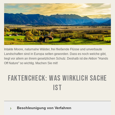
verschoben. Ende 2025 wurde es zudem auf Druck
Das hätte weitreichende Folgen:
die Abschaffung der Meldepflicht für gefährliche
Sie sind das Fundament des europäischen
2015 alle Gewässer erreichen sollen. Davon sind
Die UVP stärkt Transparenz und die Beteiligung der
der Industrie deutlich abgeschwächt. Für April 2026
Stoffe in Alltagsprodukten wie Spielzeug, Möbeln
Naturschutzes:
wir noch weit entfernt. So weisen zum Beispiel in
Öffentlichkeit sowie wissenschaftlich fundierte und
sind weitere Lockerungen geplant.
Eine regelmäßige Überprüfung der Risiken würde
oder Elektrogeräten;
Bayern bisher nur 19 Prozent der Fließgewässer
nachvollziehbare Entscheidungen.
entfallen.
Gleichzeitig erreicht der weltweite Verlust von
Gemeinsam sind diese beiden Richtlinien die
diesen guten Zustand auf. Eine Schwächung der
die Abschaffung der SCIP-Datenbank, die
Sie gewährleistet den Schutz von Artenvielfalt,
Wäldern ein Rekordniveau.
ältesten und wichtigsten Naturschutzgesetze der
Neue wissenschaftliche Erkenntnisse würden nicht
WRRL würde diesen Missstand noch verstärken.
Verbraucherinnen und Verbraucher sowie
Wasser, Luft, Boden, Klima, kulturellem Erbe und
Europäische Union.
mehr automatisch berücksichtigt.
Abfallentsorger darüber informiert, wo
Derzeit werden zusätzliche Änderungen diskutiert:
menschlicher Gesundheit.
Eine Aushöhlung der Richtlinie hätte konkrete
problematische Chemikalien enthalten sind;
Arten wie Seeadler, Biber und Luchs konnten sich
Verkaufs- und Anwendungsfristen für bereits
Folgen:
dank ihres Schutzes erholen.
verbotene Wirkstoffe würden verlängert –
Sie würden das Gesetz faktisch entkernen und
Was passiert, wenn die UVP geschwächt wird:
niedrigere Sicherheitsstandards für Kosmetika –
problematische Stoffe blieben länger im Umlauf und
Intakte Moore, naturnahe Wälder, frei fließende Flüsse und unverbaute
wirkungslos machen.
etwa durch Ausnahmen für Stoffe, die mit Krebs
Mehr Lebensräume im und am Wasser würden
Das Schutzgebietsnetz „Natura 2000“ umfasst
Landschaften sind in Europa selten geworden. Dass es noch welche gibt,
Wird ihr Anwendungsbereich eingeschränkt, die
auf den Feldern.
oder Unfruchtbarkeit in Verbindung gebracht
verschmutzt oder zerstört.
heute mehr als 18 Prozent der Landfläche und rund
Internationale Bemühungen gegen die globale
liegt vor allem an ihrem gesetzlichen Schutz. Deshalb ist die Aktion "Hands
Beteiligung der Öffentlichkeit begrenzt oder die
werden, sowie durch geringere Anforderungen an
zehn Prozent der Meeresgebiete in der EU. In
Entwaldung würden massiv geschwächt.
Off Nature" so wichtig. Machen Sie mit!
Dabei sind die Risiken bekannt:
Der Verlust von Tier- und Pflanzenarten würde sich
Prüfungstiefe reduziert, bleiben Folgen nicht aus:
gut lesbare Warnhinweise auf Verpackungen.
Bayern schützt sie 745 Gebiete mit 797.000 Hektar;
weiter beschleunigen.
Die weitere Abholzung wertvoller Wälder – etwa für
das sind 11,3 Prozent der Landesfläche.
Pestizide können das Artensterben beschleunigen,
Lebensräume gehen schneller verloren.
Plantagen oder Viehweiden – würde noch leichter
FAKTENCHECK: WAS WIRKLICH SACHE
Weitere Risiken durch die Überarbeitung von
Sauberes Trinkwasser würde knapper und
Böden und Grundwasser belasten und Rückstände
Aufgrund der Richtlinien wurden Lebensräume wie
möglich.
REACH
Ökosysteme werden anfälliger für die Auswirkungen
aufwendiger zu sichern.
in Lebensmitteln hinterlassen.
IST
Flüsse, Moore oder artenreiche Wiesen renaturiert.
des Klimawandels.
Gesundheitsrisiken nähmen zu.
Kurz gesagt: Wenn die EUDR weiter verwässert
Auch die geplante Überarbeitung der EU-
Was auf dem Acker ausgebracht wird, landet am
Die Erfahrung zeigt: Verbindliche Regeln und
Risiken durch Umweltverschmutzung,
wird, verliert Europa ein zentrales Instrument im
Chemikalienverordnung REACH-Verordnung birgt
Die Kosten für medizinische Behandlungen und für
Ende auch in unserer Umwelt – und teilweise auf
verlässliche Finanzierung helfender Natur.
Überschwemmungen, Lärm und giftige Abfälle
Kampf gegen die weltweite Waldzerstörung.
Risiken. Unter dem Schlagwort „Vereinfachung“ könnte
die Sanierung verschmutzter Gewässer würden
unseren Tellern.
steigen.
Sicherheit in den Hintergrund rücken – und damit die
Beschleunigung von Verfahren
Was eine Abschwächung bedeuten würde
steigen.
›
Nitrate
Kontrolle gefährlicher Chemikalien geschwächt werden.
Die demokratische Kontrolle leidet: Es wird deutlich