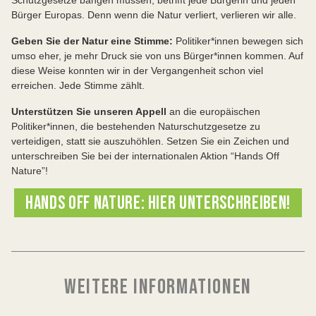
Schlüssel zu nachhaltigem Wettbewerb.
Öffentlichkeit frühzeitig und wirksam beteiligen.
Bürger Europas. Denn wenn die Natur verliert, verlieren wir alle.
Verfahrens- und Prüfschritte besser koordinieren.
Geben Sie der Natur eine Stimme:
Politiker*innen bewegen sich
Mehr Personal in Behörden, Planungsbüros und
umso eher, je mehr Druck sie von uns Bürger*innen kommen. Auf
Gerichten – vor allem für klima- und umweltpolitisch
diese Weise konnten wir in der Vergangenheit schon viel
wichtige Projekte.
erreichen. Jede Stimme zählt.
Planungen für Vorhaben vereinfachen, die Klima-
Unterstützen Sie unseren Appell
an die europäischen
und Naturschutz stärken.
Politiker*innen, die bestehenden Naturschutzgesetze zu
Projekte transparent und nachvollziehbar anhand
verteidigen, statt sie auszuhöhlen. Setzen Sie ein Zeichen und
einer ökologischen Kosten-Nutzen-Analyse
unterschreiben Sie bei der internationalen Aktion “Hands Off
priorisieren.
Nature”!
Kurz gesagt: Schnellere Verfahren erreicht man
HANDS OFF NATURE: HIER UNTERSCHREIBEN!
durch bessere Organisation und ausreichende
Ressourcen – nicht durch den Abbau von
Umweltstandards.
WEITERE INFORMATIONEN