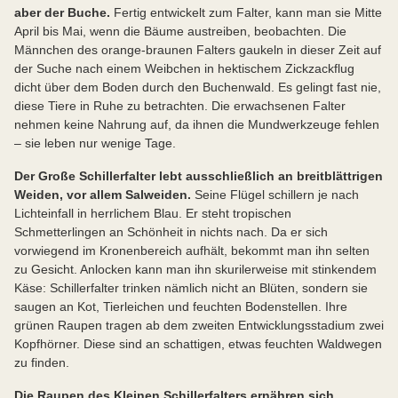
aber der Buche.
Fertig entwickelt zum Falter, kann man sie Mitte
April bis Mai, wenn die Bäume austreiben, beobachten. Die
Männchen des orange-braunen Falters gaukeln in dieser Zeit auf
der Suche nach einem Weibchen in hektischem Zickzackflug
dicht über dem Boden durch den Buchenwald. Es gelingt fast nie,
diese Tiere in Ruhe zu betrachten. Die erwachsenen Falter
nehmen keine Nahrung auf, da ihnen die Mundwerkzeuge fehlen
– sie leben nur wenige Tage.
Der Große Schillerfalter lebt ausschließlich an breitblättrigen
Weiden, vor allem Salweiden.
Seine Flügel schillern je nach
Lichteinfall in herrlichem Blau. Er steht tropischen
Schmetterlingen an Schönheit in nichts nach. Da er sich
vorwiegend im Kronenbereich aufhält, bekommt man ihn selten
zu Gesicht. Anlocken kann man ihn skurilerweise mit stinkendem
Käse: Schillerfalter trinken nämlich nicht an Blüten, sondern sie
saugen an Kot, Tierleichen und feuchten Bodenstellen. Ihre
grünen Raupen tragen ab dem zweiten Entwicklungsstadium zwei
Kopfhörner. Diese sind an schattigen, etwas feuchten Waldwegen
zu finden.
Die Raupen des Kleinen Schillerfalters ernähren sich