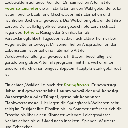
Laubwäldern zuhause. Von den 19 heimischen Arten ist der
Feuersalamander
die am stärksten an den Wald gebundene. Er
ist auf feuchte Laub- und Mischwälder mit naturnahen und
fischfreien Bächen angewiesen. Die Weibchen gebären dort ihre
Larven. Der auffällig gelb-schwarz gezeichnete Lurch schätzt
liegendes
Totholz,
Reisig oder Steinhaufen als
Versteckmöglichkeit. Tagsüber ist das nachtaktive Tier nur bei
Regenwetter unterwegs. Mit seinen hohen Ansprüchen an den
Lebensraum ist er auf eine naturnahe Art der
Waldbewirtschaftung angewiesen. In Bayern beschäftigt sich
gerade ein großes Artenhilfsprogramm mit ihm, weil er unter
anderem durch einen eingeschleppten Hauptpilz stark gefährdet
ist.
Ein echter „Waldler“ ist auch der
Springfrosch.
Er bevorzugt
lichte und gewässerreiche Laubmischwälder und benötigt
Wassergräben oder Tümpel, gerne mit besonnter
Flachwasserzone.
Hier legen die Springfrosch-Weibchen sehr
zeitig im Frühjahr ihre Eiballen ab. Im Sommer entfernen sich die
Frösche bis über einen Kilometer weit vom Laichgewässer.
Nachts gehen sie auf Jagd nach Insekten, Spinnen, Würmern
und Schnecken.