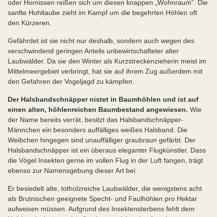
oder Hornissen reißen sich um diesen knappen „Wohnraum“. Die
sanfte Hohltaube zieht im Kampf um die begehrten Höhlen oft
den Kürzeren.
Gefährdet ist sie nicht nur deshalb, sondern auch wegen des
verschwindend geringen Anteils unbewirtschafteter alter
Laubwälder. Da sie den Winter als Kurzstreckenzieherin meist im
Mittelmeergebiet verbringt, hat sie auf ihrem Zug außerdem mit
den Gefahren der Vogeljagd zu kämpfen.
Der Halsbandschnäpper nistet in Baumhöhlen und ist auf
einen alten, höhlenreichen Baumbestand angewiesen.
Wie
der Name bereits verrät, besitzt das Halsbandschnäpper-
Männchen ein besonders auffälliges weißes Halsband. Die
Weibchen hingegen sind unauffälliger graubraun gefärbt. Der
Halsbandschnäpper ist ein überaus eleganter Flugkünstler. Dass
die Vögel Insekten gerne im vollen Flug in der Luft fangen, trägt
ebenso zur Namensgebung dieser Art bei.
Er besiedelt alte, totholzreiche Laubwälder, die wenigstens acht
als Brutnischen geeignete Specht- und Faulhöhlen pro Hektar
aufweisen müssen. Aufgrund des Insektensterbens fehlt dem