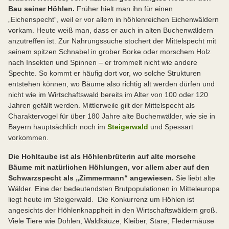
Bau seiner Höhlen.
Früher hielt man ihn für einen
„Eichenspecht“, weil er vor allem in höhlenreichen Eichenwäldern
vorkam. Heute weiß man, dass er auch in alten Buchenwäldern
anzutreffen ist. Zur Nahrungssuche stochert der Mittelspecht mit
seinem spitzen Schnabel in grober Borke oder morschem Holz
nach Insekten und Spinnen – er trommelt nicht wie andere
Spechte. So kommt er häufig dort vor, wo solche Strukturen
entstehen können, wo Bäume also richtig alt werden dürfen und
nicht wie im Wirtschaftswald bereits im Alter von 100 oder 120
Jahren gefällt werden. Mittlerweile gilt der Mittelspecht als
Charaktervogel für über 180 Jahre alte Buchenwälder, wie sie in
Bayern hauptsächlich noch im
Steigerwald
und Spessart
vorkommen.
Die Hohltaube ist als Höhlenbrüterin auf alte morsche
Bäume mit natürlichen Höhlungen, vor allem aber auf den
Schwarzspecht als „Zimmermann“ angewiesen.
Sie liebt alte
Wälder. Eine der bedeutendsten Brutpopulationen in Mitteleuropa
liegt heute im Steigerwald. Die Konkurrenz um Höhlen ist
angesichts der Höhlenknappheit in den Wirtschaftswäldern groß.
Viele Tiere wie Dohlen, Waldkäuze, Kleiber, Stare, Fledermäuse