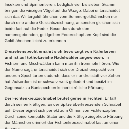
Insekten und Spinnentieren. Lediglich vier bis sieben Gramm
bringen die winzigen Vögel auf die Waage. Dabei unterscheidet
sich das Wintergoldhähnchen vom Sommergoldhähnchen nur
durch eine andere Gesichtszeichnung, ansonsten gleichen sich
beide fast auf die Feder. Besonders durch den
namensgebenden, goldgelben Federschopf am Kopf sind die
Goldhähnchen leicht zu erkennen.
Dreizehenspecht ernährt sich bevorzugt von Käferlarven
und ist auf totholzreiche Nadelwälder angewiesen.
In
Fichten- und Mischwäldern kann man ihn trommeln hören. Wie
der Name sagt, unterscheidet sich der Dreizehenspecht von
anderen Spechtarten dadurch, dass er nur drei statt vier Zehen
hat. Außerdem ist er schwarz-weiß gefiedert und besitzt im
Gegensatz zu Buntspechten keinerlei rötliche Färbung.
Der Fichtenkreuzschnabel brütet gerne in Fichten.
Er fällt
durch seinen kräftigen, an der Spitze überkreuzenden Schnabel
auf. Dieser eignet sich perfekt zum Öffnen von Fichtenzapfen.
Durch seine kompakte Statur und die kräftige ziegelrote Färbung
der Männchen erinnert der Fichtenkreuzschnabel fast an einen
Papagei.