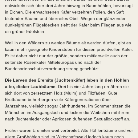
entwickeln sich über drei Jahre hinweg in Baumhöhlen, bevorzugt
in Eichen. Die erwachsenen Käfer verzehren Pollen, den Saft
blutender Bäume und überreifes Obst. Wegen der glänzenden
dunkelgrünen Flügeldecken sieht der Käfer beim Fliegen aus wie
ein grüner Edelstein.
Weil in den Wäldern zu wenige Bäume alt werden dürfen, gibt es
kaum mehr geeignete Kinderstuben für diesen prachtvollen Käfer.
Er ist daher nicht nur der größte, sondern mittlerweile auch der
seltenste Rosenkäfer Mitteleuropas und nach der
Bundesartenschutzverordnung streng geschützt.
Die Larven des Eremits (Juchtenkäfer) leben in den Höhlen
alter, dicker Laubbäume.
Drei bis vier Jahre lang ernähren sie
sich dort von zersetztem Holz (Mulm) und Pilzfäden. Gute
Brutbäume beherbergen viele Käfergenerationen über
Jahrzehnte, vielleicht sogar Jahrhunderte. Im Sommer sitzen die
Männchen im Ausgangsloch und locken die Weibchen mit ihrem
nach Juchtenleder oder Aprikosen duftenden Sexuallockstoff an.
Früher waren Eremiten weit verbreitet. Alte Höhlenbäume und vor
allem Großhöhlen sind im Wirtschaftswald jedoch kaum noch