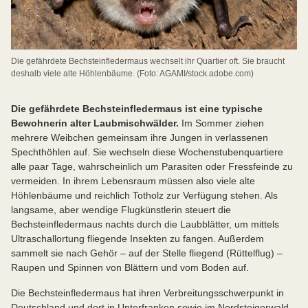
Die gefährdete Bechsteinfledermaus wechselt ihr Quartier oft. Sie braucht
deshalb viele alte Höhlenbäume. (Foto: AGAMI/stock.adobe.com)
Die gefährdete Bechsteinfledermaus ist eine typische
Bewohnerin alter Laubmischwälder.
Im Sommer ziehen
mehrere Weibchen gemeinsam ihre Jungen in verlassenen
Spechthöhlen auf. Sie wechseln diese Wochenstubenquartiere
alle paar Tage, wahrscheinlich um Parasiten oder Fressfeinde zu
vermeiden. In ihrem Lebensraum müssen also viele alte
Höhlenbäume und reichlich Totholz zur Verfügung stehen. Als
langsame, aber wendige Flugkünstlerin steuert die
Bechsteinfledermaus nachts durch die Laubblätter, um mittels
Ultraschallortung fliegende Insekten zu fangen. Außerdem
sammelt sie nach Gehör – auf der Stelle fliegend (Rüttelflug) –
Raupen und Spinnen von Blättern und vom Boden auf.
Die Bechsteinfledermaus hat ihren Verbreitungsschwerpunkt in
Deutschland und dort in Unterfranken sowie im Nordsteigerwald.