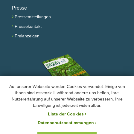
Presse
›
Pressemitteilungen
›
Pressekontakt
›
Freianzeigen
Auf unserer Webseite werden Cookies verwendet. Einige von
ihnen sind essenziell, während andere uns helfen, Ihre
Nutzererfahrung auf unserer Webseite zu verbessern. Ihre
Facebook
Instagram
YouTube
Einwilligung ist jederzeit widerrufbar.
Liste der Cookies
›
›
Impressum und Datenschutz
Datenschutzbestimmungen ›
Der BUND Naturschutz ist laut Bescheid mit der Steuernummer 244/147/80055 vom