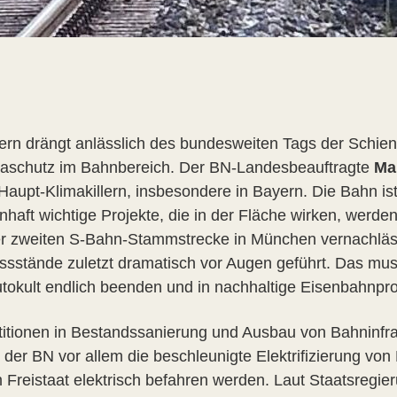
rn drängt anlässlich des bundesweiten Tags der Schie
aschutz im Bahnbereich. Der BN-Landesbeauftragte
Ma
aupt-Klimakillern, insbesondere in Bayern. Die Bahn ist
haft wichtige Projekte, die in der Fläche wirken, werde
er zweiten S-Bahn-Stammstrecke in München vernachläs
ssstände zuletzt dramatisch vor Augen geführt. Das mus
tokult endlich beenden und in nachhaltige Eisenbahnproj
titionen in Bestandssanierung und Ausbau von Bahninfras
der BN vor allem die beschleunigte Elektrifizierung von
im Freistaat elektrisch befahren werden. Laut Staatsregie