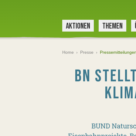
AKTIONEN
THEMEN
Home
›
Presse
›
Pressemitteilunge
BN STELL
LIMA
BUND Natursch
Eisenbahnprojekte. Be