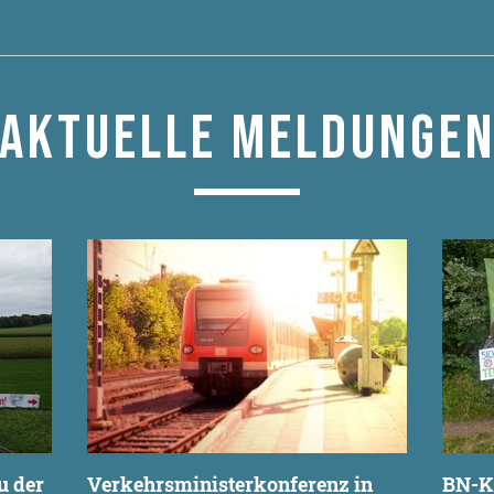
AKTUELLE MELDUNGE
u der
Verkehrsministerkonferenz in
BN-Kl