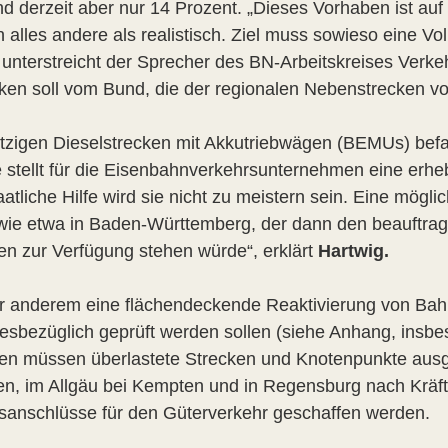
ind derzeit aber nur 14 Prozent. „Dieses Vorhaben ist au
les andere als realistisch. Ziel muss sowieso eine Vollel
 unterstreicht der Sprecher des BN-Arbeitskreises Verk
cken soll vom Bund, die der regionalen Nebenstrecken vo
etzigen Dieselstrecken mit Akkutriebwägen (BEMUs) bef
stellt für die Eisenbahnverkehrsunternehmen eine erhebl
tliche Hilfe wird sie nicht zu meistern sein. Eine mögl
wie etwa in Baden-Württemberg, der dann den beauftrag
 zur Verfügung stehen würde“, erklärt
Hartwig.
r anderem eine flächendeckende Reaktivierung von Bahn
iesbezüglich geprüft werden sollen (siehe Anhang, insbe
ren müssen überlastete Strecken und Knotenpunkte ausge
n, im Allgäu bei Kempten und in Regensburg nach Kräfte
isanschlüsse für den Güterverkehr geschaffen werden.