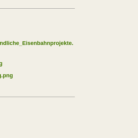
dliche_Eisenbahnprojekte.
g
g.png