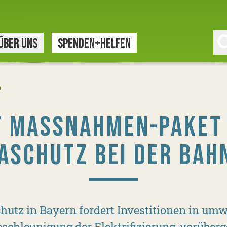
ÜBER UNS
SPENDEN+HELFEN
n
T MASSNAHMEN-PAKET F
SCHUTZ BEI DER BAH
utz in Bayern fordert Investitionen in umw
schleunigung der Elektrifizierung, vorüber