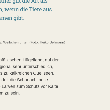
her gilt die Art als
n, wenn die Tiere aus
men gibt.
ng, Weibchen unten (Foto: Heiko Bellmann)
pfälzischen Hügelland, auf der
ional sehr unterschiedlich,
 zu kalkreichen Quellseen.
elt die Scharlachlibelle
e Larven zum Schutz vor Kälte
m zu sein.