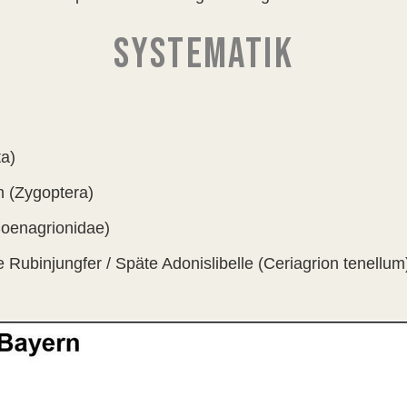
SYSTEMATIK
ta)
n (Zygoptera)
Coenagrionidae)
te Rubinjungfer / Späte Adonislibelle (Ceriagrion tenellum