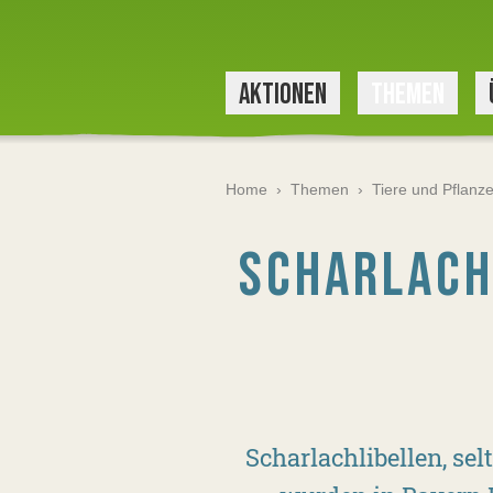
AKTIONEN
THEMEN
Home
›
Themen
›
Tiere und Pflanz
SCHARLACH
Scharlachlibellen, se