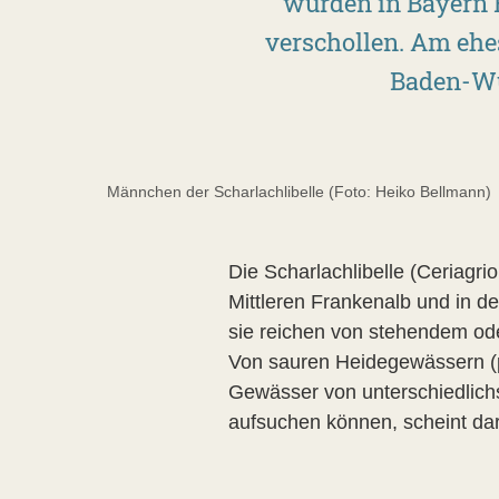
wurden in Bayern En
verschollen. Am ehes
Baden-Wü
Männchen der Scharlachlibelle (Foto: Heiko Bellmann)
Die Scharlachlibelle (Ceriagr
Mittleren Frankenalb und in d
sie reichen von stehendem od
Von sauren Heidegewässern (pH
Gewässer von unterschiedlichs
aufsuchen können, scheint da