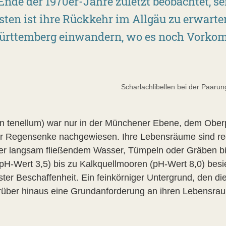
de der 1970er-Jahre zuletzt beobachtet, seit
ten ist ihre Rückkehr im Allgäu zu erwarte
rttemberg einwandern, wo es noch Vorkom
Scharlachlibellen bei der Paaru
ion tenellum) war nur in der Münchener Ebene, dem Ober
er Regensenke nachgewiesen. Ihre Lebensräume sind reg
er langsam fließendem Wasser, Tümpeln oder Gräben bis
-Wert 3,5) bis zu Kalkquellmooren (pH-Wert 8,0) besied
ter Beschaffenheit. Ein feinkörniger Untergrund, den di
rüber hinaus eine Grundanforderung an ihren Lebensrau