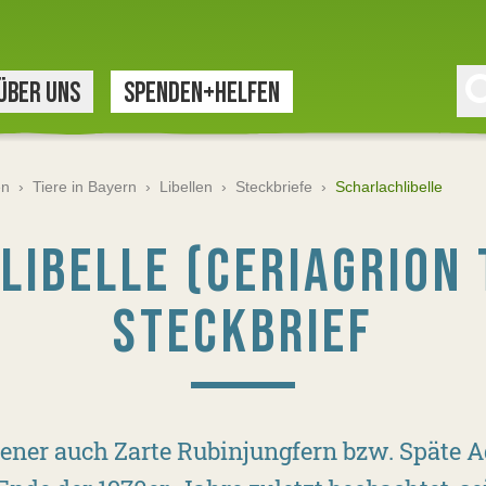
ÜBER UNS
SPENDEN+HELFEN
en
›
Tiere in Bayern
›
Libellen
›
Steckbriefe
›
Scharlachlibelle
LIBELLE (CERIAGRION 
STECKBRIEF
ltener auch Zarte Rubinjungfern bzw. Späte A