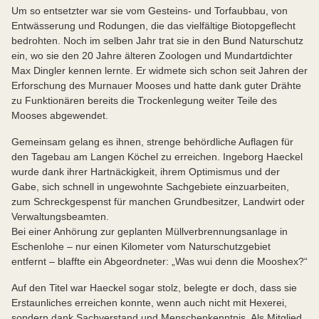
Um so entsetzter war sie vom Gesteins- und Torfaubbau, von
Entwässerung und Rodungen, die das vielfältige Biotopgeflecht
bedrohten. Noch im selben Jahr trat sie in den Bund Naturschutz
ein, wo sie den 20 Jahre älteren Zoologen und Mundartdichter
Max Dingler kennen lernte. Er widmete sich schon seit Jahren der
Erforschung des Murnauer Mooses und hatte dank guter Drähte
zu Funktionären bereits die Trockenlegung weiter Teile des
Mooses abgewendet.
Gemeinsam gelang es ihnen, strenge behördliche Auflagen für
den Tagebau am Langen Köchel zu erreichen. Ingeborg Haeckel
wurde dank ihrer Hartnäckigkeit, ihrem Optimismus und der
Gabe, sich schnell in ungewohnte Sachgebiete einzuarbeiten,
zum Schreckgespenst für manchen Grundbesitzer, Landwirt oder
Verwaltungsbeamten.
Bei einer Anhörung zur geplanten Müllverbrennungsanlage in
Eschenlohe – nur einen Kilometer vom Naturschutzgebiet
entfernt – blaffte ein Abgeordneter: „Was wui denn die Mooshex?“
Auf den Titel war Haeckel sogar stolz, belegte er doch, dass sie
Erstaunliches erreichen konnte, wenn auch nicht mit Hexerei,
sondern dank Sachverstand und Menschenkenntnis. Als Mitglied