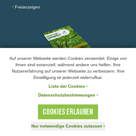
›
Freianzeigen
Auf unserer Webseite werden Cookies verwendet. Einige von
ihnen sind essenziell, während andere uns helfen, Ihre
Nutzererfahrung auf unserer Webseite zu verbessern. Ihre
Facebook
Instagram
YouTube
Einwilligung ist jederzeit widerrufbar.
Liste der Cookies
›
›
Impressum und Datenschutz
Datenschutzbestimmungen ›
Der BUND Naturschutz ist laut Bescheid mit der Steuernummer 244/147/80055 vom
21.11.2025 von der Körperschafts- und Gewerbesteuer befreit. Ihre Zuwendung an den
COOKIES ERLAUBEN
BUND Naturschutz ist steuerlich absetzbar.
Nur notwendige Cookies zulassen
›
Jetzt spenden!
Aktiv werden
Mitglied werden