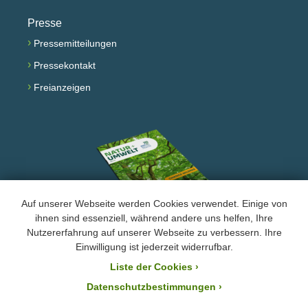
Presse
›
Pressemitteilungen
›
Pressekontakt
›
Freianzeigen
Auf unserer Webseite werden Cookies verwendet. Einige von
ihnen sind essenziell, während andere uns helfen, Ihre
Nutzererfahrung auf unserer Webseite zu verbessern. Ihre
Facebook
Instagram
YouTube
Einwilligung ist jederzeit widerrufbar.
Liste der Cookies
›
›
Impressum und Datenschutz
Datenschutzbestimmungen ›
Der BUND Naturschutz ist laut Bescheid mit der Steuernummer 244/147/80055 vom