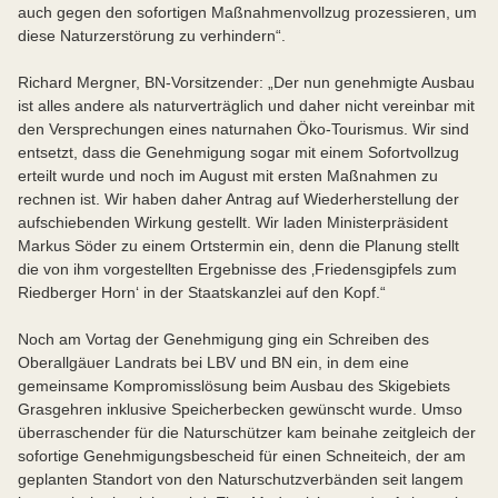
auch gegen den sofortigen Maßnahmenvollzug prozessieren, um
diese Naturzerstörung zu verhindern“.
Richard Mergner, BN-Vorsitzender: „Der nun genehmigte Ausbau
ist alles andere als naturverträglich und daher nicht vereinbar mit
den Versprechungen eines naturnahen Öko-Tourismus. Wir sind
entsetzt, dass die Genehmigung sogar mit einem Sofortvollzug
erteilt wurde und noch im August mit ersten Maßnahmen zu
rechnen ist. Wir haben daher Antrag auf Wiederherstellung der
aufschiebenden Wirkung gestellt. Wir laden Ministerpräsident
Markus Söder zu einem Ortstermin ein, denn die Planung stellt
die von ihm vorgestellten Ergebnisse des ‚Friedensgipfels zum
Riedberger Horn‘ in der Staatskanzlei auf den Kopf.“
Noch am Vortag der Genehmigung ging ein Schreiben des
Oberallgäuer Landrats bei LBV und BN ein, in dem eine
gemeinsame Kompromisslösung beim Ausbau des Skigebiets
Grasgehren inklusive Speicherbecken gewünscht wurde. Umso
überraschender für die Naturschützer kam beinahe zeitgleich der
sofortige Genehmigungsbescheid für einen Schneiteich, der am
geplanten Standort von den Naturschutzverbänden seit langem