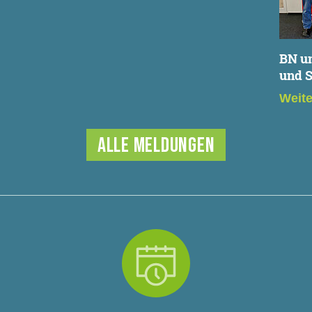
BN u
und 
Weit
ALLE MELDUNGEN