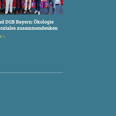
nd DGB Bayern: Ökologie
Soziales zusammendenken
er
›