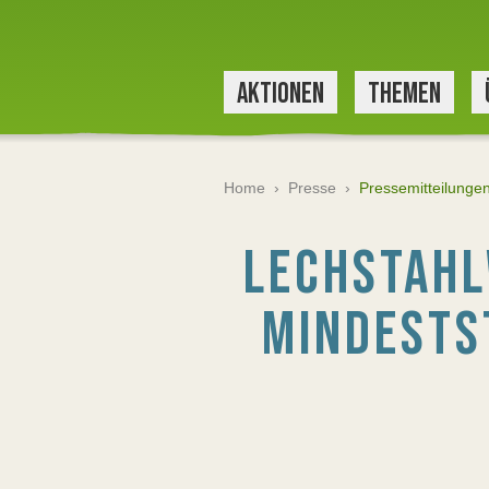
AKTIONEN
THEMEN
Home
›
Presse
›
Pressemitteilunge
LECHSTAHL
MINDESTS