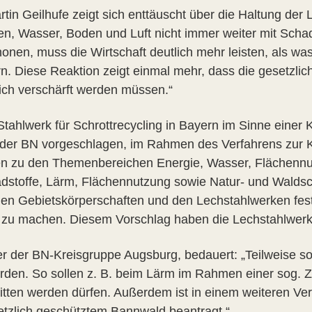
in Geilhufe zeigt sich enttäuscht über die Haltung der
ten, Wasser, Boden und Luft nicht immer weiter mit Scha
onen, muss die Wirtschaft deutlich mehr leisten, als was
n. Diese Reaktion zeigt einmal mehr, dass die gesetzl
ich verschärft werden müssen.“
Stahlwerk für Schrottrecycling in Bayern im Sinne einer K
t der BN vorgeschlagen, im Rahmen des Verfahrens zur K
en zu den Themenbereichen Energie, Wasser, Flächennu
adstoffe, Lärm, Flächennutzung sowie Natur- und Waldsch
 den Gebietskörperschaften und den Lechstahlwerken fe
 zu machen. Diesem Vorschlag haben die Lechstahlwerke
er der BN-Kreisgruppe Augsburg, bedauert: „Teilweise sol
rden. So sollen z. B. beim Lärm im Rahmen einer sog. 
itten werden dürfen. Außerdem ist in einem weiteren Ve
etzlich geschütztem Bannwald beantragt.“