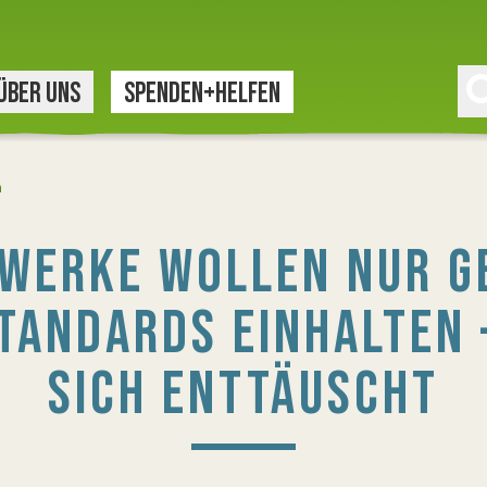
ÜBER UNS
SPENDEN+HELFEN
n
WERKE WOLLEN NUR G
TANDARDS EINHALTEN –
SICH ENTTÄUSCHT