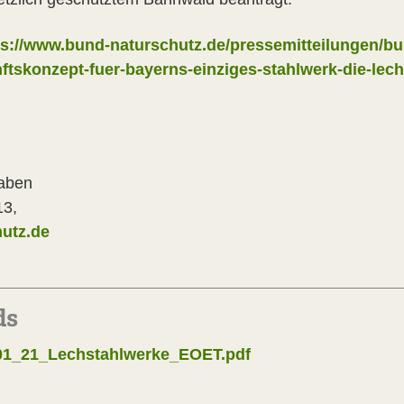
ps://www.bund-naturschutz.de/pressemitteilungen/bu
tskonzept-fuer-bayerns-einziges-stahlwerk-die-lec
chwaben
13,
utz.de
ds
_21_Lechstahlwerke_EOET.pdf