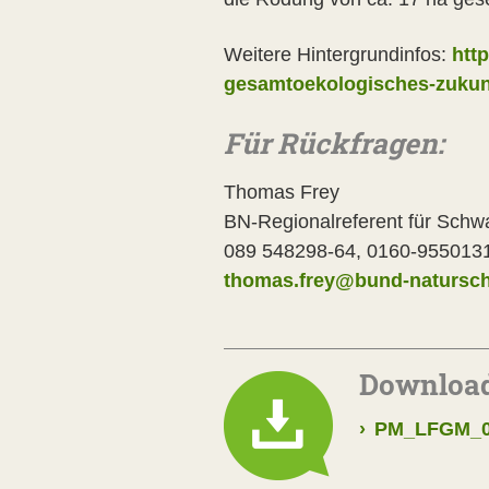
Weitere Hintergrundinfos:
htt
gesamtoekologisches-zukunf
Für Rückfragen:
Thomas Frey
BN-Regionalreferent für S
089 548298-64, 0160-955013
thomas.frey@bund-natursch
Downloa
›
PM_LFGM_01