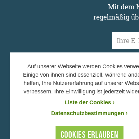
Mit dem N
regelmäßig üb
Unsere Newsletter 
zu Anmeldung, Abme
Auf unserer Webseite werden Cookies verwe
Einige von ihnen sind essenziell, während and
helfen, Ihre Nutzererfahrung auf unserer Webs
verbessern. Ihre Einwilligung ist jederzeit wider
Mitmachen
Helfen
Liste der Cookies
›
›
›
Hands off Nature
Spenden
Datenschutzbestimmungen ›
›
›
Mein Baum
Mitglied we
›
›
Eichhörnchen-App
Ehrenamtlic
COOKIES ERLAUBEN
›
BN Stiftung