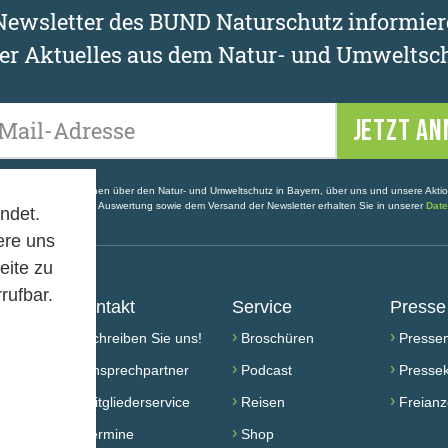
ewsletter des BUND Naturschutz informier
er Aktuelles aus dem Natur- und Umweltsch
Ihre E-Mail-Adresse
enthalten Informationen über den Natur- und Umweltschutz in Bayern, über uns und unsere Akti
ldung, statistischer Auswertung sowie dem Versand der Newsletter erhalten Sie in unserer
Date
ndet.
ere uns
eite zu
rufbar.
Kontakt
Service
Presse
›
›
›
Schreiben Sie uns!
Broschüren
Pressem
›
›
›
rden
Ansprechpartner
Podcast
Pressek
›
›
›
h aktiv
Mitgliederservice
Reisen
Freianz
›
›
Termine
Shop