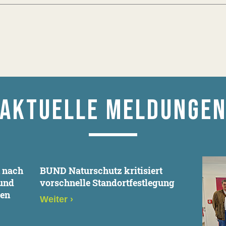
AKTUELLE MELDUNGE
n nach
BUND Naturschutz kritisiert
und
vorschnelle Standortfestlegung
den
Weiter
›