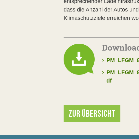
entsprechender Ladeinfrastrukt
dass die Anzahl der Autos un
Klimaschutzziele erreichen wol
Downloa
›
PM_LFGM_89
›
PM_LFGM_89
df
ZUR ÜBERSICHT