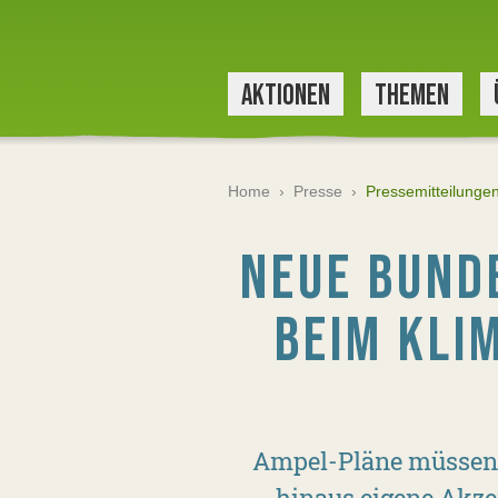
AKTIONEN
THEMEN
Home
›
Presse
›
Pressemitteilunge
NEUE BUND
BEIM KLI
Ampel-Pläne müssen 
hinaus eigene Akze