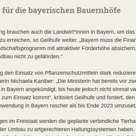
für die bayerischen Bauernhöfe
tung brauchen auch die Landwirt*innen in Bayern, um das
u erreichen, so Geilhufe weiter. „Bayern muss die Finan
andschaftsprogramm mit attraktiver Förderhöhe absicher
dbau nicht zu gefährden.“
ng den Einsatz von Pflanzenschutzmitteln stark reduzier
rin Michaela Kaniber: „Die Ministerin hat bereits vor z
in Bayern angekündigt, bis heute jedoch nicht einmal va
um Einsatz kommt“, kritisiert Geilhufe und fordert, den
nwendung in Bayern rascher als bis Ende 2023 umzuset
gen im Freistaat werden die geplante verbindliche Tierha
er Umbau zu artgerechteren Haltungssystemen haben. G