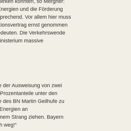
swirken könnten, so Mergner:
Energien und die Förderung
rsprechend. Vor allem hier muss
itionsvertrag ernst genommen
edeuten. Die Verkehrswende
inisterium massive
be der Ausweisung von zwei
 Prozentanteile unter den
e des BN Martin Geilhufe zu
Energien an
einem Strang ziehen. Bayern
ch weg!“