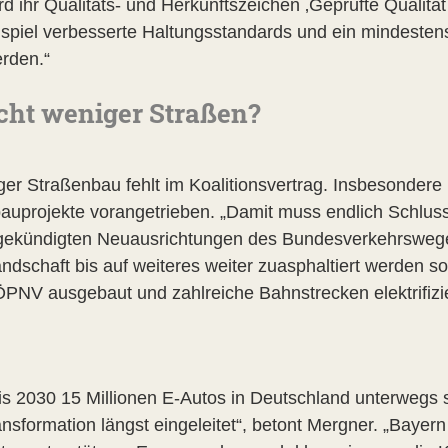
rd ihr Qualitäts- und Herkunftszeichen ‚Geprüfte Qualit
piel verbesserte Haltungsstandards und ein mindestens
erden.“
cht weniger Straßen?
er Straßenbau fehlt im Koalitionsvertrag. Insbesondere 
projekte vorangetrieben. „Damit muss endlich Schluss s
angekündigten Neuausrichtungen des Bundesverkehrsweg
dschaft bis auf weiteres weiter zuasphaltiert werden sol
ÖPNV ausgebaut und zahlreiche Bahnstrecken elektrifizi
bis 2030 15 Millionen E-Autos in Deutschland unterwegs 
nsformation längst eingeleitet“, betont Mergner. „Bayern