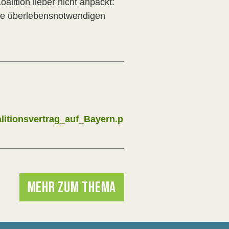
alition lieber nicht anpackt:
re überlebensnotwendigen
ionsvertrag_auf_Bayern.p
MEHR ZUM THEMA