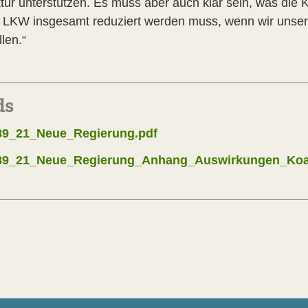
ur unterstützen. Es muss aber auch klar sein, was die Ko
d LKW insgesamt reduziert werden muss, wenn wir unse
len.“
ds
_21_Neue_Regierung.pdf
_21_Neue_Regierung_Anhang_Auswirkungen_Koalit