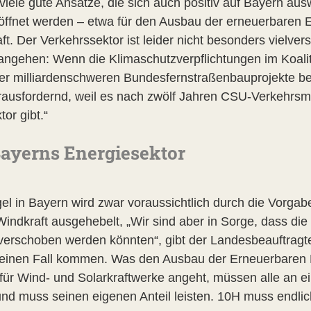
 viele gute Ansätze, die sich auch positiv auf Bayern au
eöffnet werden – etwa für den Ausbau der erneuerbaren 
t. Der Verkehrssektor ist leider nicht besonders vielve
rangehen: Wenn die Klimaschutzverpflichtungen im Koal
er milliardenschweren Bundesfernstraßenbauprojekte b
rausfordernd, weil es nach zwölf Jahren CSU-Verkehrsm
or gibt.“
Bayerns Energiesektor
l in Bayern wird zwar voraussichtlich durch die Vorga
indkraft ausgehebelt, „Wir sind aber in Sorge, dass die
verschoben werden könnten“, gibt der Landesbeauftragt
keinen Fall kommen. Was den Ausbau der Erneuerbaren 
 für Wind- und Solarkraftwerke angeht, müssen alle an 
n und muss seinen eigenen Anteil leisten. 10H muss endli