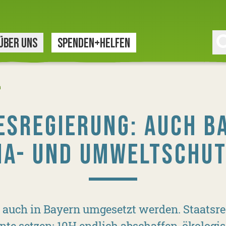
ÜBER UNS
SPENDEN+HELFEN
n
ESREGIERUNG: AUCH B
MA- UND UMWELTSCHUT
auch in Bayern umgesetzt werden. Staatsre
nte setzen: 10H endlich abschaffen, ökologi